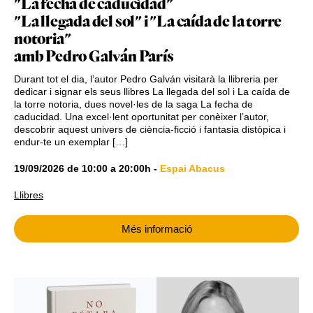
"La fecha de caducidad"
"La llegada del sol" i "La caída de la torre
notoria"
amb Pedro Galván París
Durant tot el dia, l’autor Pedro Galván visitarà la llibreria per
dedicar i signar els seus llibres La llegada del sol i La caída de
la torre notoria, dues novel·les de la saga La fecha de
caducidad. Una excel·lent oportunitat per conèixer l’autor,
descobrir aquest univers de ciència-ficció i fantasia distòpica i
endur-te un exemplar […]
19/09/2026
de
10:00
a
20:00h
-
Espai Abacus
Llibres
Més informació