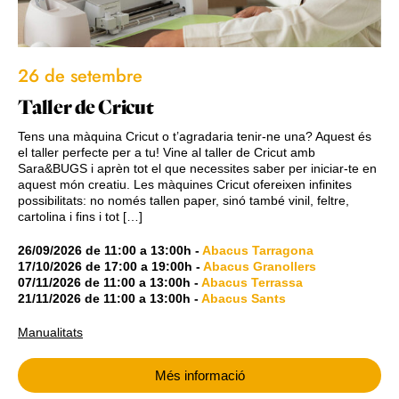
26 de setembre
Taller de Cricut
Tens una màquina Cricut o t’agradaria tenir-ne una? Aquest és
el taller perfecte per a tu! Vine al taller de Cricut amb
Sara&BUGS i aprèn tot el que necessites saber per iniciar-te en
aquest món creatiu. Les màquines Cricut ofereixen infinites
possibilitats: no només tallen paper, sinó també vinil, feltre,
cartolina i fins i tot […]
26/09/2026
de
11:00
a
13:00h
-
Abacus Tarragona
17/10/2026
de
17:00
a
19:00h
-
Abacus Granollers
07/11/2026
de
11:00
a
13:00h
-
Abacus Terrassa
21/11/2026
de
11:00
a
13:00h
-
Abacus Sants
Manualitats
Més informació