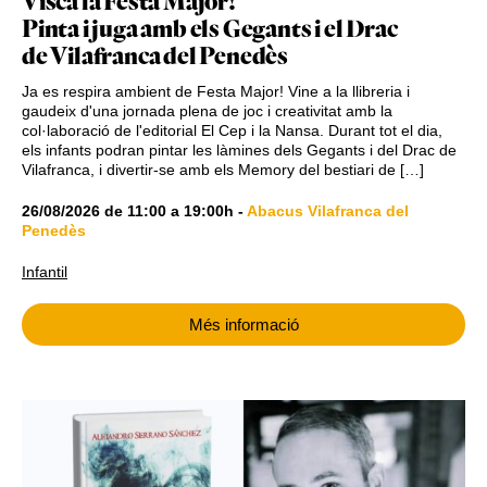
Visca la Festa Major!
Pinta i juga amb els Gegants i el Drac
de Vilafranca del Penedès
Ja es respira ambient de Festa Major! Vine a la llibreria i
gaudeix d'una jornada plena de joc i creativitat amb la
col·laboració de l'editorial El Cep i la Nansa. Durant tot el dia,
els infants podran pintar les làmines dels Gegants i del Drac de
Vilafranca, i divertir-se amb els Memory del bestiari de […]
26/08/2026
de
11:00
a
19:00h
-
Abacus Vilafranca del
Penedès
Infantil
Més informació