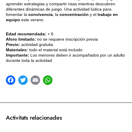
aprender estrategias y compartir risas mientras descubren
diferentes dinámicas de juego. Una actividad lúdica para
fomentar la
convivencia
, la
concentración
y el
trabajo en
equipo
este verano.
Edad recomendada:
+ 6
Aforo limitado:
no se requiere inscripción previa
Precio:
actividad gratuita
Materiales:
todo el material está incluido
Importante:
Los menores deben ir acompañados por un adulto
durante toda la actividad.
acebook
Twitter
Email
WhatsApp
Activitats relacionades