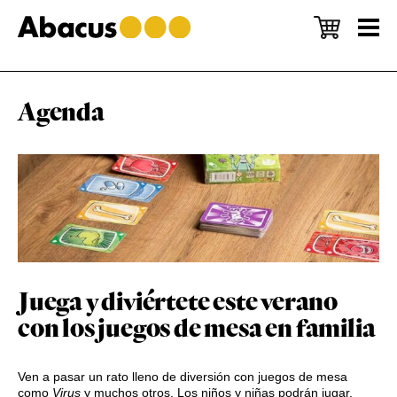
Skip
Skip
Skip
to
to
to
main
primary
footer
content
sidebar
Agenda
Juega y diviértete este verano
con los juegos de mesa en familia
Ven a pasar un rato lleno de diversión con juegos de mesa
como
Virus
y muchos otros. Los niños y niñas podrán jugar,