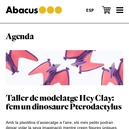
Skip
Skip
Skip
to
to
to
ESP
main
primary
footer
content
sidebar
Agenda
Taller de modelatge Hey Clay:
fem un dinosaure Pterodactylus
Amb la plastilina d’assecatge a l’aire, els més petits podran
deixar volar la seva imaginació mentre creen figures úniques,