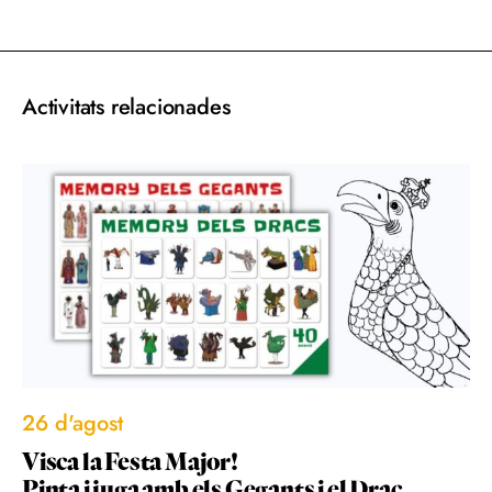
acebook
Twitter
Email
WhatsApp
Activitats relacionades
26 d'agost
Visca la Festa Major!
Pinta i juga amb els Gegants i el Drac