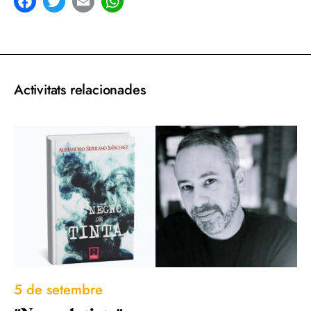
acebook
Twitter
Email
WhatsApp
Activitats relacionades
5 de setembre