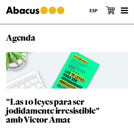
Skip
Skip
Skip
to
to
to
ESP
main
primary
footer
content
sidebar
Agenda
"Las 10 leyes para ser
jodidamente irresistible"
amb Victor Amat