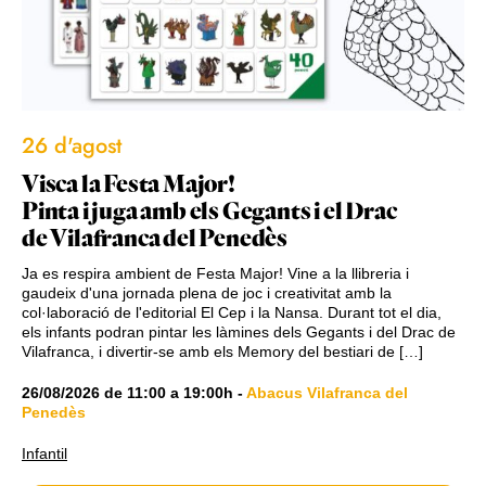
26 d'agost
Visca la Festa Major!
Pinta i juga amb els Gegants i el Drac
de Vilafranca del Penedès
Ja es respira ambient de Festa Major! Vine a la llibreria i
gaudeix d'una jornada plena de joc i creativitat amb la
col·laboració de l'editorial El Cep i la Nansa. Durant tot el dia,
els infants podran pintar les làmines dels Gegants i del Drac de
Vilafranca, i divertir-se amb els Memory del bestiari de […]
26/08/2026
de
11:00
a
19:00h
-
Abacus Vilafranca del
Penedès
Infantil