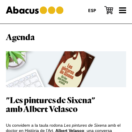
Skip
Skip
Skip
to
to
to
ESP
main
primary
footer
content
sidebar
Agenda
"Les pintures de Sixena"
amb Albert Velasco
Us convidem a la taula rodona
Les pintures de Sixena
amb el
doctor en Història de l’Art,
Albert Velasco
: una conversa