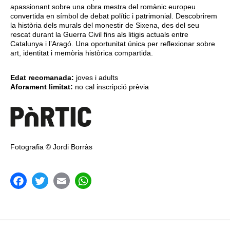
apassionant sobre una obra mestra del romànic europeu
convertida en símbol de debat polític i patrimonial. Descobrirem
la història dels murals del monestir de Sixena, des del seu
rescat durant la Guerra Civil fins als litigis actuals entre
Catalunya i l’Aragó. Una oportunitat única per reflexionar sobre
art, identitat i memòria històrica compartida.
Edat recomanada:
joves i adults
Aforament limitat:
no cal inscripció prèvia
Fotografia © Jordi Borràs
acebook
Twitter
Email
WhatsApp