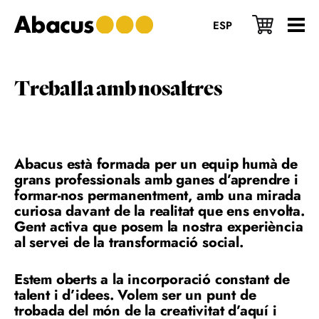
Skip
Skip
Skip
to
to
to
ESP
main
primary
footer
content
sidebar
Treballa amb nosaltres
Abacus està formada per un equip humà de
grans professionals amb ganes d’aprendre i
formar-nos permanentment, amb una mirada
curiosa davant de la realitat que ens envolta.
Gent activa que posem la nostra experiència
al servei de la transformació social.
Estem oberts a la incorporació constant de
talent i d’idees. Volem ser un punt de
trobada del món de la creativitat d’aquí i