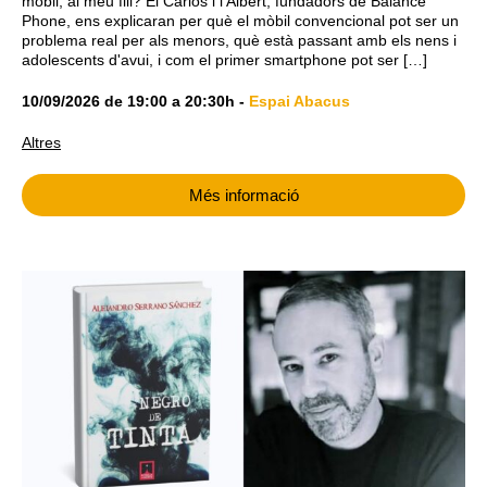
mòbil, al meu fill? El Carlos i l'Albert, fundadors de Balance
Phone, ens explicaran per què el mòbil convencional pot ser un
problema real per als menors, què està passant amb els nens i
adolescents d'avui, i com el primer smartphone pot ser […]
10/09/2026
de
19:00
a
20:30h
-
Espai Abacus
Altres
Més informació