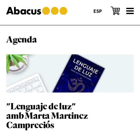
Skip
Skip
Skip
to
to
to
ESP
main
primary
footer
content
sidebar
Agenda
"Lenguaje de luz"
amb Marta Martinez
Campreciós