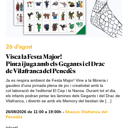
26 d'agost
Visca la Festa Major!
Pinta i juga amb els Gegants i el Drac
de Vilafranca del Penedès
Ja es respira ambient de Festa Major! Vine a la llibreria i
gaudeix d'una jornada plena de joc i creativitat amb la
col·laboració de l'editorial El Cep i la Nansa. Durant tot el dia,
els infants podran pintar les làmines dels Gegants i del Drac de
Vilafranca, i divertir-se amb els Memory del bestiari de […]
26/08/2026
de
11:00
a
19:00h
-
Abacus Vilafranca del
Penedès
Infantil