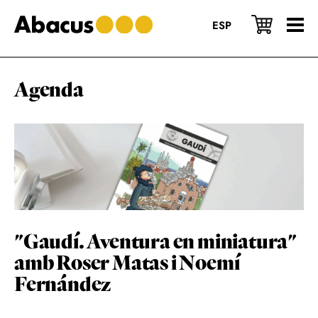
Skip
Skip
Skip
to
to
to
ESP
main
primary
footer
content
sidebar
Agenda
"Gaudí. Aventura en miniatura"
amb Roser Matas i Noemí
Fernández