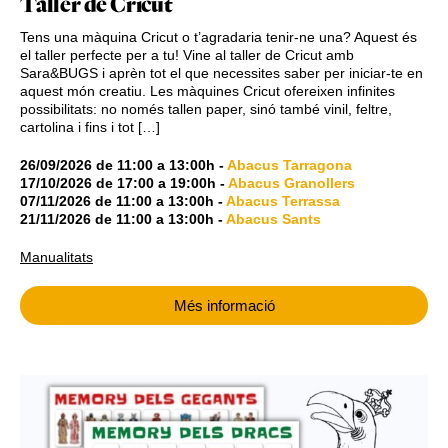
Taller de Cricut
Tens una màquina Cricut o t’agradaria tenir-ne una? Aquest és
el taller perfecte per a tu! Vine al taller de Cricut amb
Sara&BUGS i aprèn tot el que necessites saber per iniciar-te en
aquest món creatiu. Les màquines Cricut ofereixen infinites
possibilitats: no només tallen paper, sinó també vinil, feltre,
cartolina i fins i tot […]
26/09/2026
de
11:00
a
13:00h
-
Abacus Tarragona
17/10/2026
de
17:00
a
19:00h
-
Abacus Granollers
07/11/2026
de
11:00
a
13:00h
-
Abacus Terrassa
21/11/2026
de
11:00
a
13:00h
-
Abacus Sants
Manualitats
Més informació