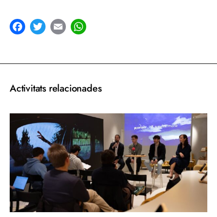
acebook
Twitter
Email
WhatsApp
Activitats relacionades