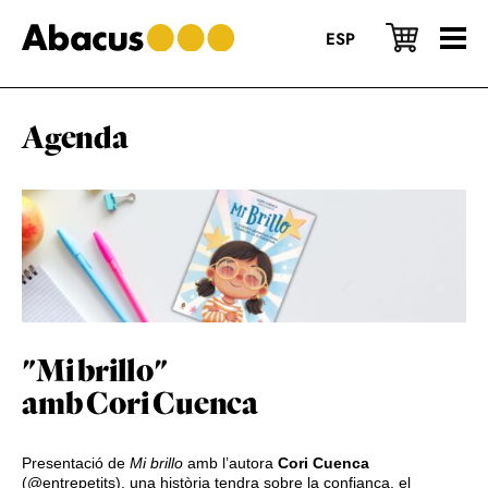
Skip
Skip
Skip
to
to
to
ESP
main
primary
footer
content
sidebar
Agenda
"Mi brillo"
amb Cori Cuenca
Presentació de
Mi brillo
amb l’autora
Cori Cuenca
(
@entrepetits
), una història tendra sobre la confiança, el