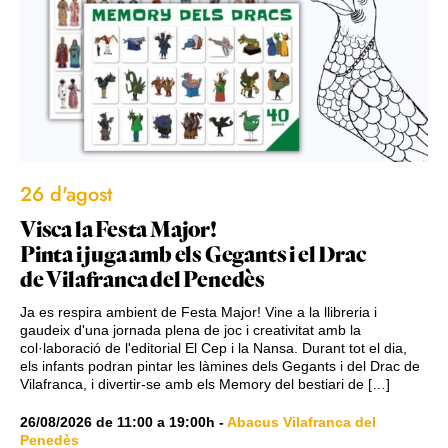
26 d'agost
Visca la Festa Major!
Pinta i juga amb els Gegants i el Drac
de Vilafranca del Penedès
Ja es respira ambient de Festa Major! Vine a la llibreria i
gaudeix d'una jornada plena de joc i creativitat amb la
col·laboració de l'editorial El Cep i la Nansa. Durant tot el dia,
els infants podran pintar les làmines dels Gegants i del Drac de
Vilafranca, i divertir-se amb els Memory del bestiari de […]
26/08/2026
de
11:00
a
19:00h
-
Abacus Vilafranca del
Penedès