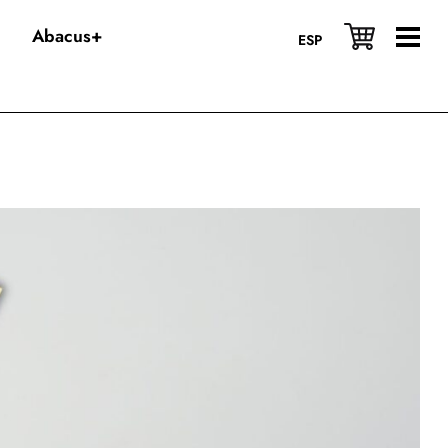
Abacus+
ESP