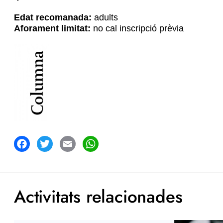
Edat recomanada:
adults
Aforament limitat:
no cal inscripció prèvia
acebook
Twitter
Email
WhatsApp
Activitats relacionades