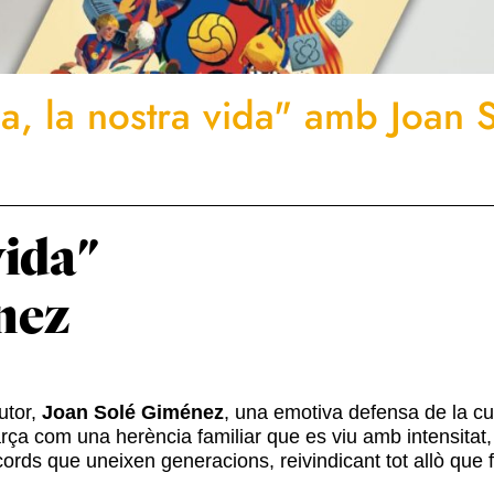
ça, la nostra vida" amb Joan 
vida"
nez
utor,
Joan Solé Giménez
, una emotiva defensa de la cul
Barça com una herència familiar que es viu amb intensitat,
cords que uneixen generacions, reivindicant tot allò que 