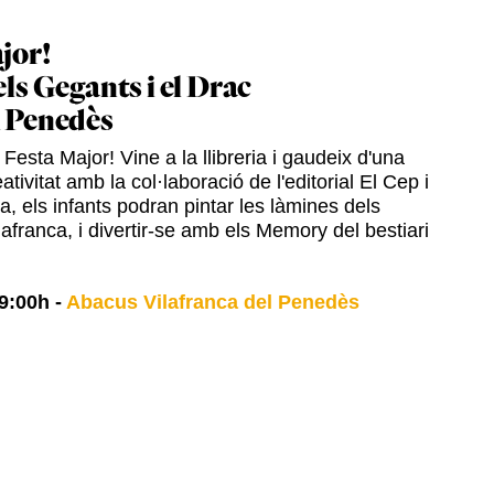
jor!
els Gegants i el Drac
l Penedès
Festa Major! Vine a la llibreria i gaudeix d'una
ativitat amb la col·laboració de l'editorial El Cep i
ia, els infants podran pintar les làmines dels
afranca, i divertir-se amb els Memory del bestiari
9:00h
-
Abacus Vilafranca del Penedès