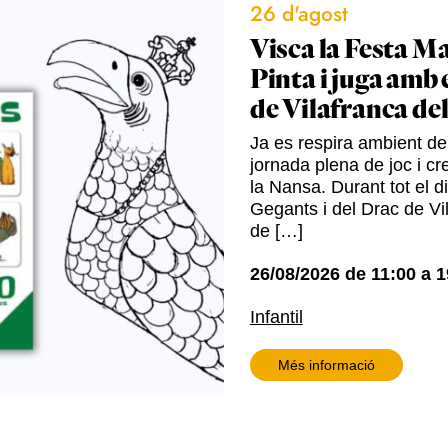
26 d'agost
Visca la Festa Ma
Pinta i juga amb 
de Vilafranca de
Ja es respira ambient de 
jornada plena de joc i cre
la Nansa. Durant tot el d
Gegants i del Drac de Vil
de […]
26/08/2026
de
11:00
a
1
Infantil
Més informació