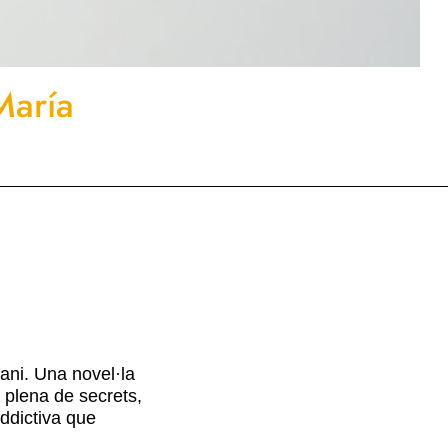
María
rani. Una novel·la
 plena de secrets,
addictiva que