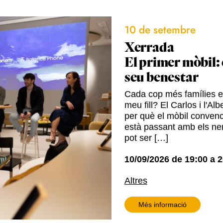
10 de setembre
Xerrada
El primer mòbil: 
seu benestar
Cada cop més famílies es
meu fill? El Carlos i l'A
per què el mòbil convenc
està passant amb els nen
pot ser […]
10/09/2026
de
19:00
a
2
Altres
Més informació