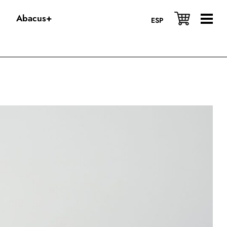
Abacus+
ESP