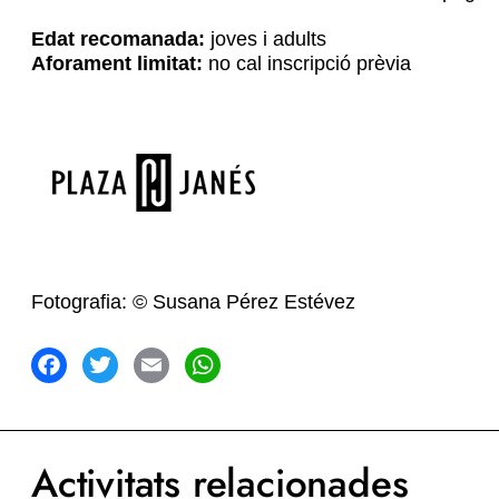
Edat recomanada:
joves i adults
Aforament limitat:
no cal inscripció prèvia
Fotografia: © Susana Pérez Estévez
acebook
Twitter
Email
WhatsApp
Activitats relacionades