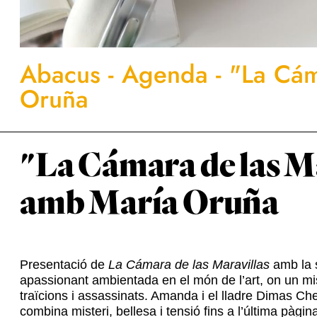
Abacus
-
Agenda
-
"La Cám
Oruña
"La Cámara de las M
amb María Oruña
Presentació de
La Cámara de las Maravillas
amb la 
apassionant ambientada en el món de l’art, on un mi
traïcions i assassinats. Amanda i el lladre Dimas Chev
combina misteri, bellesa i tensió fins a l’última pàgin