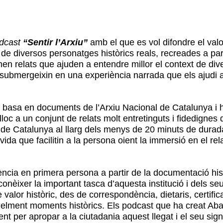
dcast
“Sentir l’Arxiu”
amb el que es vol difondre el valo
de diversos personatges històrics reals, recreades a par
n relats que ajuden a entendre millor el context de diver
submergeixin en una experiència narrada que els ajudi a
 basa en documents de l’Arxiu Nacional de Catalunya i ha
loc a un conjunt de relats molt entretinguts i fidedigne
de Catalunya al llarg dels menys de 20 minuts de durad
ida que facilitin a la persona oient la immersió en el rel
ència en primera persona a partir de la documentació hist
onèixer la important tasca d’aquesta institució i dels se
e valor històric, des de correspondència, dietaris, certif
fidelment moments històrics. Els podcast que ha creat Aba
 per apropar a la ciutadania aquest llegat i el seu signi