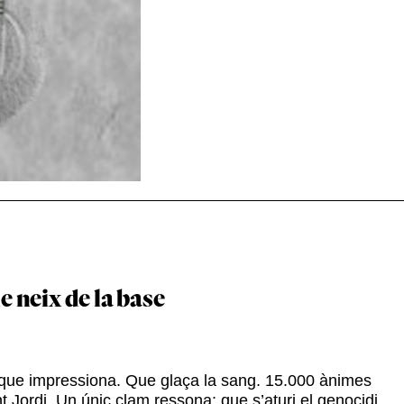
e neix de la base
l que impressiona. Que glaça la sang. 15.000 ànimes
 Jordi. Un únic clam ressona: que s’aturi el genocidi