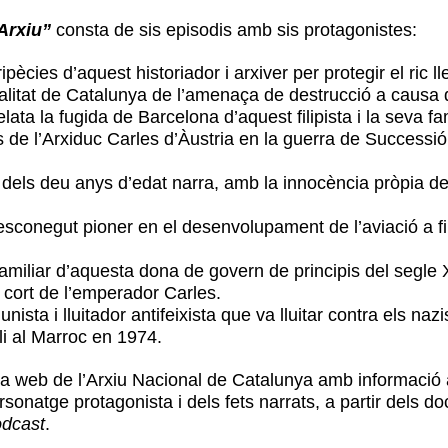
’Arxiu”
consta de sis episodis amb sis protagonistes:
pècies d’aquest historiador i arxiver per protegir el ric 
neralitat de Catalunya de l’amenaça de destrucció a causa 
relata la fugida de Barcelona d’aquest filipista i la seva f
s de l’Arxiduc Carles d’Àustria en la guerra de Successió 
dels deu anys d’edat narra, amb la innocència pròpia de
esconegut pioner en el desenvolupament de l’aviació a fin
 familiar d’aquesta dona de govern de principis del segle
a cort de l’emperador Carles.
ista i lluitador antifeixista que va lluitar contra els naz
ili al Marroc en 1974.
 web de l’Arxiu Nacional de Catalunya amb informació ad
sonatge protagonista i dels fets narrats, a partir dels d
dcast
.