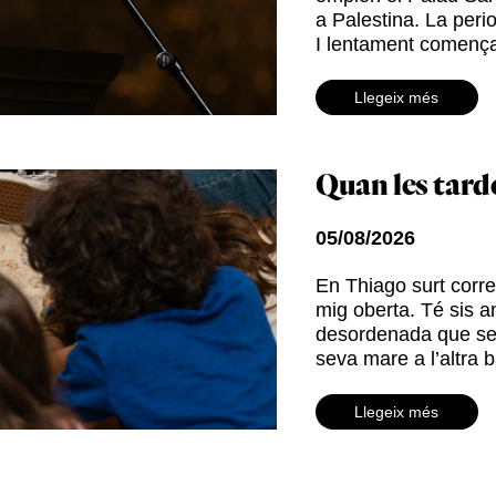
a Palestina. La perio
I lentament comença
Llegeix més
Quan les tar
05/08/2026
En Thiago surt corren
mig oberta. Té sis a
desordenada que sem
seva mare a l’altra 
Llegeix més