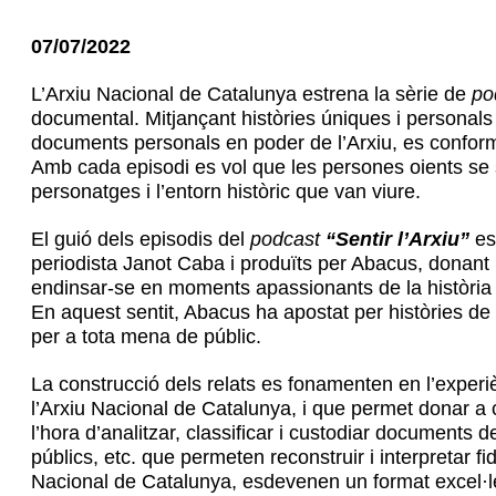
07/07/2022
L’Arxiu Nacional de Catalunya estrena la sèrie de
po
documental. Mitjançant històries úniques i personals 
documents personals en poder de l’Arxiu, es conforme
Amb cada episodi es vol que les persones oients se 
personatges i l’entorn històric que van viure.
El guió dels episodis del
podcast
“Sentir l’Arxiu”
es
periodista Janot Caba i produïts per Abacus, donant l
endinsar-se en moments apassionants de la història 
En aquest sentit, Abacus ha apostat per històries de v
per a tota mena de públic.
La construcció dels relats es fonamenten en l’experi
l’Arxiu Nacional de Catalunya, i que permet donar a c
l’hora d’analitzar, classificar i custodiar documents d
públics, etc. que permeten reconstruir i interpretar 
Nacional de Catalunya, esdevenen un format excel·lent