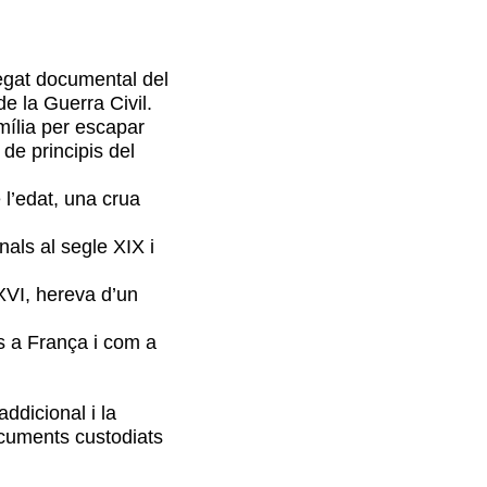
llegat documental del
de la Guerra Civil.
amília per escapar
de principis del
 l’edat, una crua
als al segle XIX i
 XVI, hereva d’un
is a França i com a
dicional i la
ocuments custodiats