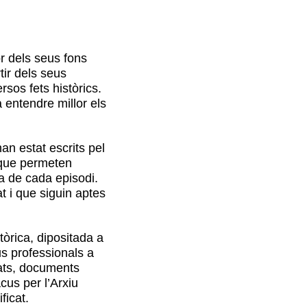
r dels seus fons
tir dels seus
sos fets històrics.
 entendre millor els
n estat escrits pel
s que permeten
a de cada episodi.
at i que siguin aptes
òrica, dipositada a
us professionals a
icats, documents
cus per l’Arxiu
ficat.