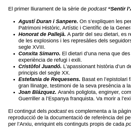
El primer lliurament de la sèrie de
podcast
“Sentir l
Agustí Duran i Sanpere.
On s’expliquen les peri
Patrimoni Històric, Artístic i Científic de la Ge
Honorat de Pallejà.
A partir del seu dietari, es 
de les explosions i les represàlies dels seguidor
segle XVIII.
Conxita Simarro.
El dietari d’una nena que des 
experiència de refugi i exili.
Cristòfol Juandó.
L’apassionant història d’un d
principis del segle XX.
Estefania de Requesens.
Basat en l’epistolari
gran llinatge, testimoni de la seva presència a l
Joan Blázquez.
Aranès poliglota, enginyer, comun
Guerriller a l’Espanya franquista. Va morir a l’ex
El contingut dels
podcast
es complementa a la pàgina
reproducció de la documentació de referència del per
per l’Arxiu, enriquint els continguts propis de cada
po