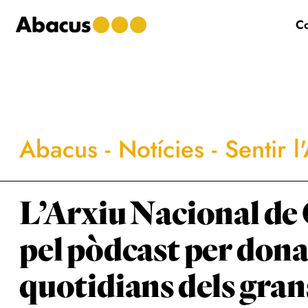
Skip
Skip
Skip
Co
to
to
to
main
primary
footer
content
sidebar
Abacus
-
Notícies
-
Sentir l
L’Arxiu Nacional de
pel pòdcast per dona
quotidians dels grans