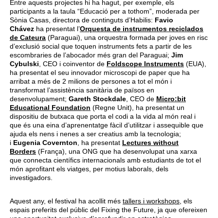
Entre aquests projectes hi ha hagut, per exemple, els
participants a la taula “Educació per a tothom”, moderada per
Sònia Casas, directora de continguts d’Habilis:
Favio
Chávez
ha presentat l’
Orquesta de instrumentos reciclados
de Cateura
(Paraguai), una orquestra formada per joves en risc
d’exclusió social que toquen instruments fets a partir de les
escombraries de l’abocador més gran del Paraguai;
Jim
Cybulski
, CEO i coinventor de
Foldscope Instruments
(EUA),
ha presentat el seu innovador microscopi de paper que ha
arribat a més de 2 milions de persones a tot el món i
transformat l’assistència sanitària de països en
desenvolupament;
Gareth Stockdale
, CEO de
Micro:bit
Educational Foundation
(Regne Unit), ha presentat un
dispositiu de butxaca que porta el codi a la vida al món real i
que és una eina d’aprenentatge fàcil d’utilitzar i assequible que
ajuda els nens i nenes a ser creatius amb la tecnologia;
i
Eugenia Covernton
, ha presentat
Lectures without
Borders
(França), una ONG que ha desenvolupat una xarxa
que connecta científics internacionals amb estudiants de tot el
món aprofitant els viatges, per motius laborals, dels
investigadors.
Aquest any, el festival ha acollit més
tallers i workshops
, els
espais preferits del públic del Fixing the Future, ja que ofereixen