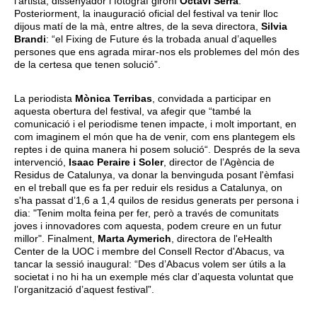
l’artista, dissenyador i fotògraf gironí
Octavi Serra
.
Posteriorment, la inauguració oficial del festival va tenir lloc
dijous matí de la mà, entre altres, de la seva directora,
Silvia
Brandi
: “el Fixing de Future és la trobada anual d’aquelles
persones que ens agrada mirar-nos els problemes del món des
de la certesa que tenen solució”.
La periodista
Mònica Terribas
, convidada a participar en
aquesta obertura del festival, va afegir que “també la
comunicació i el periodisme tenen impacte, i molt important, en
com imaginem el món que ha de venir, com ens plantegem els
reptes i de quina manera hi posem solució“. Després de la seva
intervenció,
Isaac Peraire i Soler
, director de l’Agència de
Residus de Catalunya, va donar la benvinguda posant l'èmfasi
en el treball que es fa per reduir els residus a Catalunya, on
s'ha passat d’1,6 a 1,4 quilos de residus generats per persona i
dia: "Tenim molta feina per fer, però a través de comunitats
joves i innovadores com aquesta, podem creure en un futur
millor". Finalment,
Marta Aymerich
, directora de l'eHealth
Center de la UOC i membre del Consell Rector d'Abacus, va
tancar la sessió inaugural: “Des d’Abacus volem ser útils a la
societat i no hi ha un exemple més clar d’aquesta voluntat que
l’organització d’aquest festival”.