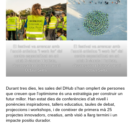
El festival va arrencar amb
El festival va arrencar amb
l’acció artística “I work for” del
l’acció artística “I work for” del
centre especialitzat en art
centre especialitzat en art
urbà B-Murals i l’artista,
urbà B-Murals i l’artista,
dissenyador i fotògraf gironí
dissenyador i fotògraf gironí
Octavi Serra.
Octavi Serra.
Durant tres dies, les sales del DHub s'han omplert de persones
que creuen que l'optimisme és una estratègia per construir un
futur millor. Han estat dies de conferències d’alt nivell i
ponències inspiradores, tallers educatius, taules de debat,
projeccions i workshops, i de conèixer de primera mà 25
projectes innovadors, creatius, amb visió a llarg termini i un
impacte positiu durador.