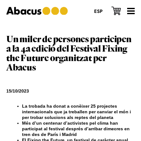
Skip
Skip
Skip
to
to
to
ESP
main
primary
footer
content
sidebar
Un miler de
persones participen
a la 4a edició del Festival Fixing
the Future organitzat per
Abacus
15/10/2023
La trobada ha donat a conèixer 25 projectes
internacionals que ja treballen per canviar el món i
per trobar solucions als reptes del planeta
Més d’un centenar d’activistes pel clima han
participat al festival després d’arribar dimecres en
tren des de París i Madrid
El Fixing the Future, un festival de caràcter anual,