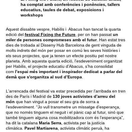
ha comptat amb conferències i ponències, tallers
educatius, taules de debat, exposicions i
workshops
Aquest dissabte vespre, Habilis i Abacus han tancat la quarta
edició del
festival Fixing the Future
, per on han passat
un
miler de persones compromeses amb el futur
. Han estat tres
dies de trobada al Disseny Hub Barcelona de gent vinguda de
molts indrets del món per posar en comú les seves històries i
els seus projectes, que ja tenen un efecte positiu pel nostre
planeta. Amb aquesta quarta edició, l'esdeveniment organitzat
per Habilis, el projecte educatiu d'Abacus, s’ha consolidat
com
l’espai més important i inspirador dedicat a parlar del
demà que s'organitza al sud d’Europa
.
L'arrencada del festival va estar precedida per l’arribada en tren
des de París i Madrid de
130 joves activistes d’arreu del
món
que han vingut a posar el seu gra de sorra a
l’esdeveniment. “Jo vull transmetre un missatge d’esperança,
que no només tinguem el neguit i el pànic cap al futur, sinó que
també tinguem alguna cosa mobilitzadora com és l’esperança”,
ha dit la catalana
Maria Serra
, activista per la justícia
climàtica.
Pavel Martiarena
, activista climàtic peruà, ha