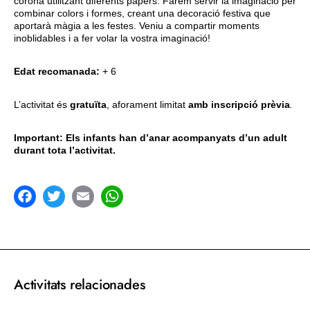
corona utilitzant diferents papers. Farem servir la imaginació per
combinar colors i formes, creant una decoració festiva que
aportarà màgia a les festes. Veniu a compartir moments
inoblidables i a fer volar la vostra imaginació!
Edat recomanada:
+ 6
L’activitat és
gratuïta
, aforament limitat
amb inscripció prèvia
.
Important: Els infants han d’anar acompanyats d’un adult
durant tota l’activitat.
acebook
Twitter
Email
WhatsApp
Activitats relacionades