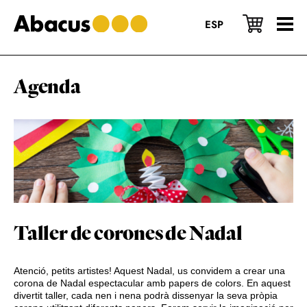
Skip
Skip
Skip
to
to
to
ESP
main
primary
footer
content
sidebar
Agenda
Taller de corones de Nadal
Atenció, petits artistes! Aquest Nadal, us convidem a crear una
corona de Nadal espectacular amb papers de colors. En aquest
divertit taller, cada nen i nena podrà dissenyar la seva pròpia