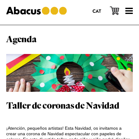
Saltar
Saltar
Saltar
al
a
al
CAT
contenido
la
pie
principal
barra
de
lateral
página
principal
Agenda
Taller de coronas de Navidad
¡Atención, pequeños artistas! Esta Navidad, os invitamos a
crear una corona de Navidad espectacular con papeles de