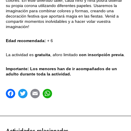
colores. En este divertido taller, cada niño y niña podrá diseñar
su propia corona utilizando diferentes papeles. Usaremos la
imaginación para combinar colores y formas, creando una
decoración festiva que aportará magia en las fiestas. Venid a
compartir momentos inolvidables y a hacer volar vuestra
imaginación!
Edad recomendada:
+ 6
La actividad es
gratuita
, aforo limitado
con inscripción previa
.
Importante: Los menores han de ir acompañados de un
adulto durante toda la actividad.
acebook
Twitter
Email
WhatsApp
Actividades relacionadas