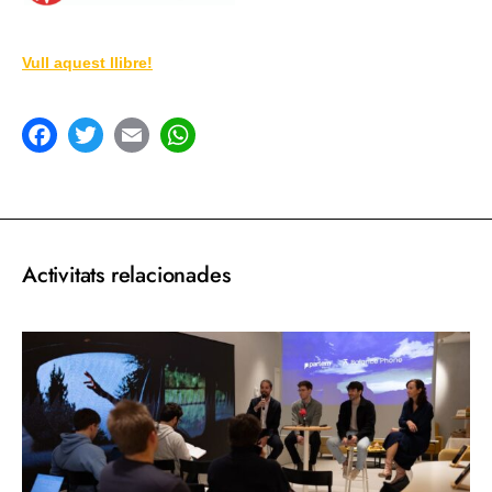
Vull aquest llibre!
acebook
Twitter
Email
WhatsApp
Activitats relacionades