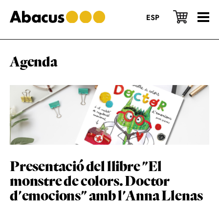
Skip
Skip
Skip
to
to
to
ESP
main
primary
footer
content
sidebar
Agenda
Presentació del llibre "El
monstre de colors. Doctor
d'emocions" amb l'Anna Llenas