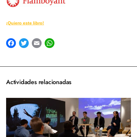
¡Quiero este libro!
acebook
Twitter
Email
WhatsApp
Actividades relacionadas