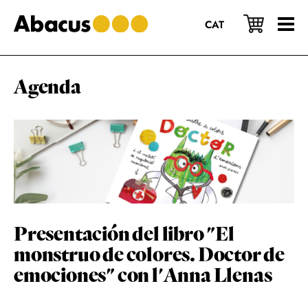
Saltar
Saltar
Saltar
al
a
al
CAT
contenido
la
pie
principal
barra
de
lateral
página
principal
Agenda
Presentación del libro "El
monstruo de colores. Doctor de
emociones" con l'Anna Llenas