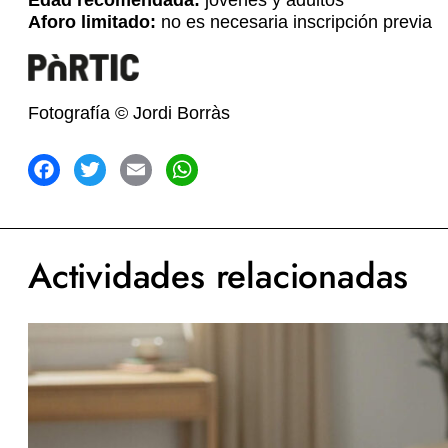
Edad recomendada:
jóvenes y adultos
Aforo limitado:
no es necesaria inscripción previa
Fotografía © Jordi Borràs
acebook
Twitter
Email
WhatsApp
Actividades relacionadas