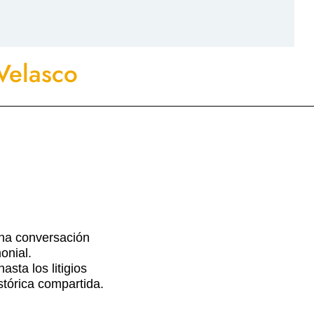
Velasco
una conversación
onial.
sta los litigios
stórica compartida.