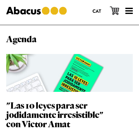
Saltar
Saltar
Saltar
al
a
al
CAT
contenido
la
pie
principal
barra
de
lateral
página
principal
Agenda
"Las 10 leyes para ser
jodidamente irresistible"
con Victor Amat