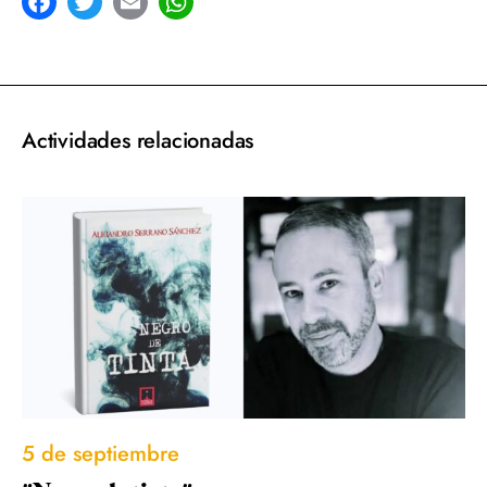
acebook
Twitter
Email
WhatsApp
Actividades relacionadas
5 de septiembre