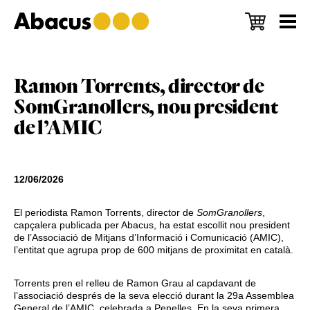
Skip
Skip
Skip
to
to
to
main
primary
footer
content
sidebar
Ramon Torrents, director de
SomGranollers, nou president
de l’AMIC
12/06/2026
El periodista Ramon Torrents, director de
SomGranollers
,
capçalera publicada per Abacus, ha estat escollit nou president
de l’Associació de Mitjans d’Informació i Comunicació (AMIC),
l’entitat que agrupa prop de 600 mitjans de proximitat en català.
Torrents pren el relleu de Ramon Grau al capdavant de
l’associació després de la seva elecció durant la 29a Assemblea
General de l’AMIC, celebrada a Penelles. En la seva primera