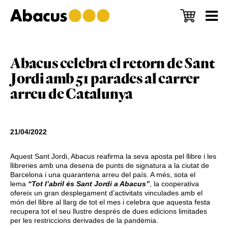
Skip
Skip
Skip
to
to
to
main
primary
footer
content
sidebar
Abacus celebra el retorn de Sant
Jordi amb 51 parades al carrer
arreu de Catalunya
21/04/2022
Aquest Sant Jordi, Abacus reafirma la seva aposta pel llibre i les
llibreries amb una desena de punts de signatura a la ciutat de
Barcelona i una quarantena arreu del país. A més, sota el
lema
“Tot l’abril és Sant Jordi a Abacus”
, la cooperativa
ofereix un gran desplegament d’activitats vinculades amb el
món del llibre al llarg de tot el mes i celebra que aquesta festa
recupera tot el seu llustre després de dues edicions limitades
per les restriccions derivades de la pandèmia.