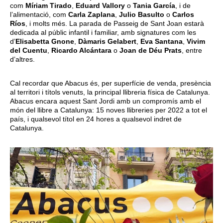
com
Míriam Tirado
,
Eduard Vallory
o
Tania García
, i de
l’alimentació, com
Carla Zaplana
,
Julio Basulto
o
Carlos
Ríos
, i molts més. La parada de Passeig de Sant Joan estarà
dedicada al públic infantil i familiar, amb signatures com les
d’
Elisabetta Gnone
,
Dàmaris Gelabert
,
Eva Santana
,
Vivim
del Cuentu
,
Ricardo Alcántara
o
Joan de Déu Prats
, entre
d’altres.
Cal recordar que Abacus és, per superfície de venda, presència
al territori i títols venuts, la principal llibreria física de Catalunya.
Abacus encara aquest Sant Jordi amb un compromís amb el
món del llibre a Catalunya: 15 noves llibreries per 2022 a tot el
país, i qualsevol títol en 24 hores a qualsevol indret de
Catalunya.