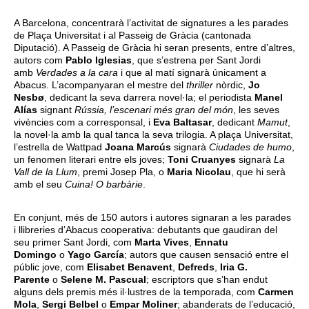
A Barcelona, concentrarà l’activitat de signatures a les parades
de Plaça Universitat i al Passeig de Gràcia (cantonada
Diputació). A Passeig de Gràcia hi seran presents, entre d’altres,
autors com
Pablo Iglesias
, que s’estrena per Sant Jordi
amb
Verdades a la cara
i que al matí signarà únicament a
Abacus. L’acompanyaran el mestre del
thriller
nòrdic,
Jo
Nesbø
, dedicant la seva darrera novel·la; el periodista
Manel
Alías
signant
Rússia, l’escenari més gran del món
, les seves
vivències com a corresponsal, i
Eva Baltasar
, dedicant
Mamut
,
la novel·la amb la qual tanca la seva trilogia. A plaça Universitat,
l’estrella de Wattpad
Joana Marcús
signarà
Ciudades de humo
,
un fenomen literari entre els joves;
Toni Cruanyes
signarà
La
Vall de la Llum
, premi Josep Pla, o
Maria Nicolau
, que hi serà
amb el seu
Cuina! O barbàrie
.
En conjunt, més de 150 autors i autores signaran a les parades
i llibreries d’Abacus cooperativa: debutants que gaudiran del
seu primer Sant Jordi, com
Marta Vives
,
Ennatu
Domingo
o
Yago García
; autors que causen sensació entre el
públic jove, com
Elisabet Benavent
,
Defreds
,
Iria G.
Parente
o
Selene M. Pascual
; escriptors que s’han endut
alguns dels premis més il·lustres de la temporada, com
Carmen
Mola
,
Sergi Belbel
o
Empar Moliner
; abanderats de l’educació,