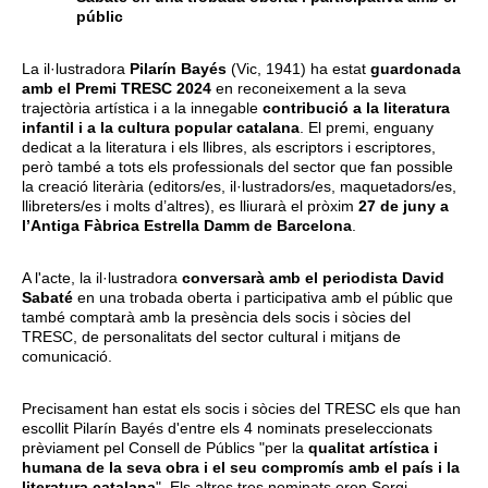
públic
La il·lustradora
Pilarín Bayés
(Vic, 1941) ha estat
guardonada
amb el Premi TRESC 2024
en reconeixement a la seva
trajectòria artística i a la innegable
contribució a la literatura
infantil i a la cultura popular catalana
. El premi, enguany
dedicat a la literatura i els llibres, als escriptors i escriptores,
però també a tots els professionals del sector que fan possible
la creació literària (editors/es, il·lustradors/es, maquetadors/es,
llibreters/es i molts d’altres), es lliurarà el pròxim
27 de juny a
l’Antiga Fàbrica Estrella Damm de Barcelona
.
A l'acte, la il·lustradora
conversarà amb el periodista David
Sabaté
en una trobada oberta i participativa amb el públic que
també comptarà amb la presència dels socis i sòcies del
TRESC, de personalitats del sector cultural i mitjans de
comunicació.
Precisament han estat els socis i sòcies del TRESC els que han
escollit Pilarín Bayés d'entre els 4 nominats preseleccionats
prèviament pel Consell de Públics "per la
qualitat artística i
humana de la seva obra i el seu compromís amb el país i la
literatura catalana
". Els altres tres nominats eren Sergi