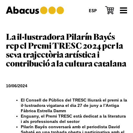
Skip
Skip
Skip
to
to
to
ESP
main
primary
footer
content
sidebar
La il·lustradora Pilarín Bayés
rep el Premi TRESC 2024 per la
seva trajectòria artística i
contribució a la cultura catalana
10/06/2024
El Consell de Públics del TRESC lliurarà el premi a la
il·lustradora vigatana el dia 27 de juny a l’Antiga
Fàbrica Estrella Damm
Enguany, el Premi TRESC està dedicat a la literatura
i als professionals del sector
Pilarín Bayés conversarà amb el periodista David
Sabaté en una trobada oberta i participativa amb el