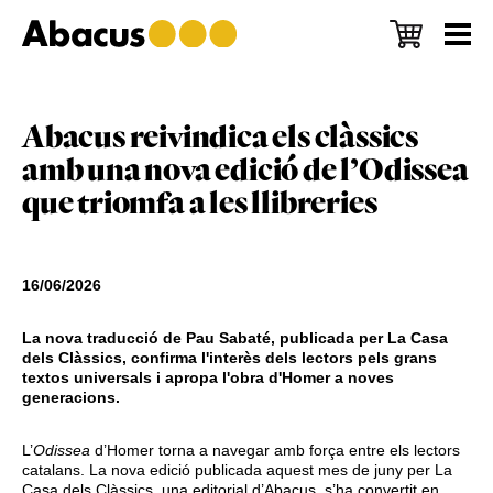
Skip
Skip
Skip
to
to
to
main
primary
footer
content
sidebar
Abacus reivindica els clàssics
amb una nova edició de l’Odissea
que triomfa a les llibreries
16/06/2026
La nova traducció de Pau Sabaté, publicada per La Casa
dels Clàssics, confirma l'interès dels lectors pels grans
textos universals i apropa l'obra d'Homer a noves
generacions.
L’
Odissea
d’Homer torna a navegar amb força entre els lectors
catalans. La nova edició publicada aquest mes de juny per La
Casa dels Clàssics, una editorial d’Abacus, s’ha convertit en