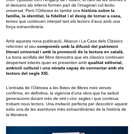
el descens als inferns formen part de l’imaginari col·lectiu
universal. Però l’
Odissea
és també una
història sobre la
família, la identitat, la fidelitat i el desig de tornar a casa,
temes que continuen interpel·lant els lectors d’avui amb una
força extraordinària.
Amb aquesta nova publicació, Abacus i La Casa dels Clàssics
refermen el seu
compromís amb la difusió del patrimoni
literari universal i amb la promoció de la lectura en català.
La bona acollida del llibre demostra que els clàssics continuen
despertant interès quan es presenten amb
qualitat editorial,
ambició cultural i una mirada capaç de connectar amb els
lectors del segle XXI.
L’entrada de l’
Odissea
a les llistes de llibres més venuts
confirma, en definitiva, la vigència d’una obra que ha seduït
generacions durant més de vint-i-cinc segles i que continua
trobant nous lectors. Una invitació perfecta per descobrir aquest
estiu una de les aventures més extraordinàries de la història de
la literatura.