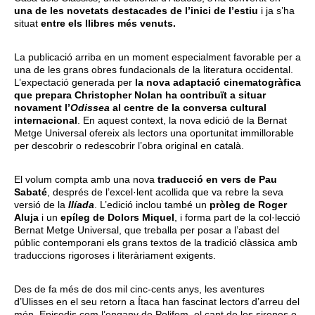
una de les novetats destacades de l’inici de l’estiu
i ja s’ha
situat
entre els llibres més venuts.
La publicació arriba en un moment especialment favorable per a
una de les grans obres fundacionals de la literatura occidental.
L’expectació generada per
la nova adaptació cinematogràfica
que prepara Christopher Nolan ha contribuït a situar
novament l’
Odissea
al centre de la conversa cultural
internacional
. En aquest context, la nova edició de la Bernat
Metge Universal ofereix als lectors una oportunitat immillorable
per descobrir o redescobrir l’obra original en català.
El volum compta amb una nova
traducció en vers de
Pau
Sabaté
, després de l’excel·lent acollida que va rebre la seva
versió de la
Ilíada
. L’edició inclou també un
pròleg de Roger
Aluja
i un
epíleg de Dolors Miquel
, i forma part de la col·lecció
Bernat Metge Universal, que treballa per posar a l’abast del
públic contemporani els grans textos de la tradició clàssica amb
traduccions rigoroses i literàriament exigents.
Des de fa més de dos mil cinc-cents anys, les aventures
d’Ulisses en el seu retorn a Ítaca han fascinat lectors d’arreu del
món. Episodis com l’engany de Polifem, el cant de les sirenes o