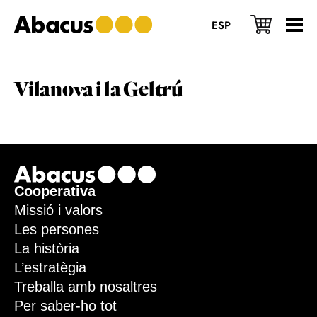
Skip
Skip
Skip
to
to
to
ESP
main
primary
footer
content
sidebar
Vilanova i la Geltrú
Footer
Cooperativa
Missió i valors
Les persones
La història
L’estratègia
Treballa amb nosaltres
Per saber-ho tot