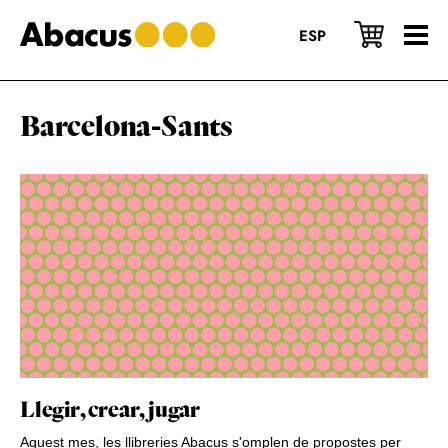
Skip
Skip
Skip
to
to
to
ESP
main
primary
footer
content
sidebar
Barcelona-Sants
Llegir, crear, jugar
Aquest mes, les llibreries Abacus s'omplen de propostes per