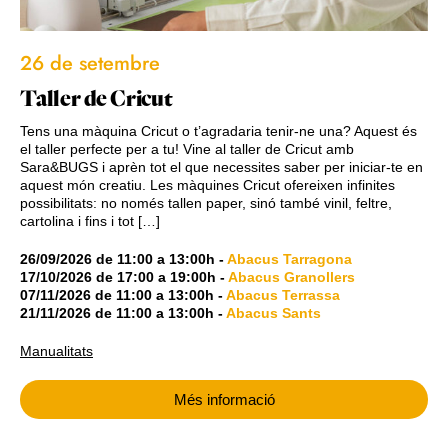
26 de setembre
Taller de Cricut
Tens una màquina Cricut o t’agradaria tenir-ne una? Aquest és
el taller perfecte per a tu! Vine al taller de Cricut amb
Sara&BUGS i aprèn tot el que necessites saber per iniciar-te en
aquest món creatiu. Les màquines Cricut ofereixen infinites
possibilitats: no només tallen paper, sinó també vinil, feltre,
cartolina i fins i tot […]
26/09/2026
de
11:00
a
13:00h
-
Abacus Tarragona
17/10/2026
de
17:00
a
19:00h
-
Abacus Granollers
07/11/2026
de
11:00
a
13:00h
-
Abacus Terrassa
21/11/2026
de
11:00
a
13:00h
-
Abacus Sants
Manualitats
Més informació