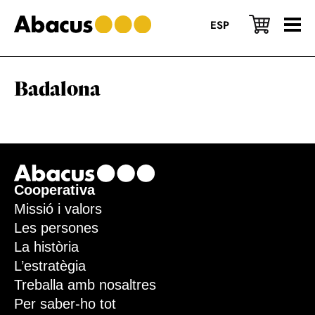
Skip
Skip
Skip
to
to
to
ESP
main
primary
footer
content
sidebar
Badalona
Footer
Cooperativa
Missió i valors
Les persones
La història
L’estratègia
Treballa amb nosaltres
Per saber-ho tot