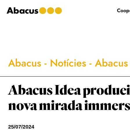
Skip
Skip
Skip
to
to
to
Coope
main
primary
footer
content
sidebar
Abacus
-
Notícies
-
Abacus 
Abacus Idea produeix 
nova mirada immersi
25/07/2024