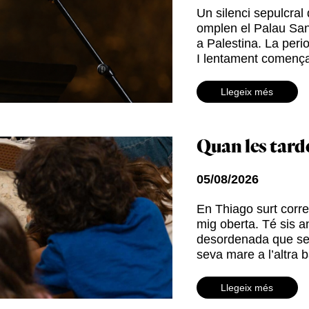
Un silenci sepulcra
omplen el Palau Sant
a Palestina. La perio
I lentament comença
Llegeix més
Quan les tar
05/08/2026
En Thiago surt corren
mig oberta. Té sis a
desordenada que sem
seva mare a l’altra 
Llegeix més