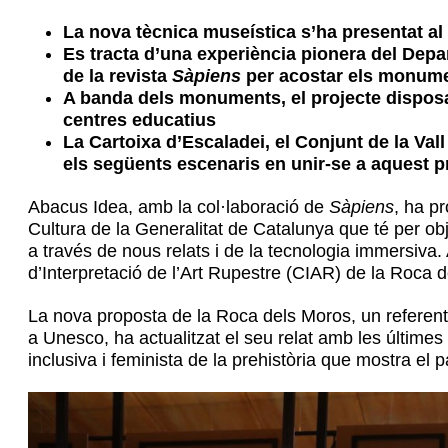
La nova tècnica museística s’ha presentat al
Es tracta d’una experiència pionera del Depa
de la revista
Sàpiens
per acostar els monumen
A banda dels monuments, el projecte disposa
centres educatius
La Cartoixa d’Escaladei, el Conjunt de la Val
els següents escenaris en unir-se a aquest p
Abacus Idea, amb la col·laboració de
Sàpiens
, ha p
Cultura de la Generalitat de Catalunya que té per ob
a través de nous relats i de la tecnologia immersiva
d’Interpretació de l’Art Rupestre (CIAR) de la Roca 
La nova proposta de la Roca dels Moros, un referent 
a Unesco, ha actualitzat el seu relat amb les últimes
inclusiva i feminista de la prehistòria que mostra el