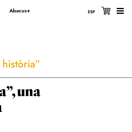
Abacus+
ESP
història”
a”, una
à