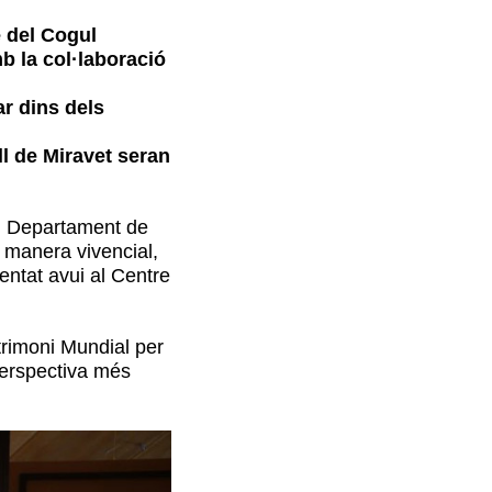
e del Cogul
b la col·laboració
r dins dels
ll de Miravet seran
del Departament de
e manera vivencial,
entat avui al Centre
trimoni Mundial per
 perspectiva més