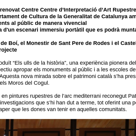
 renovat Centre Centre d’Interpretació d’Art Rupestr
rtament de Cultura de la Generalitat de Catalunya am
ts al públic de manera vivencial
 d'un escenari immersiu portàtil que es podrà munta
l de Boí, el Monestir de Sant Pere de Rodes i el Caste
rojecte
roduït “Els ulls de la història”, una experiència pionera 
jectiu apropar els monuments al públic i a les escoles d
. Aquesta nova mirada sobre el patrimoni català s’ha pres
dels Moros del Cogul.
en pintures rupestres de l’arc mediterrani reconegut Pa
 investigacions que s’hi han dut a terme, tot oferint una
 paper que les dones van tenir en aquelles comunitats.​