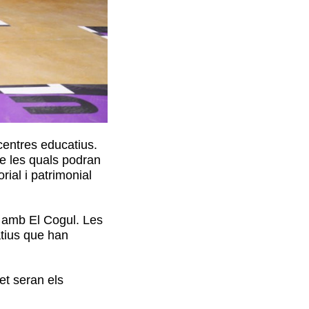
centres educatius.
de les quals podran
rial i patrimonial
s amb El Cogul. Les
atius que han
et seran els