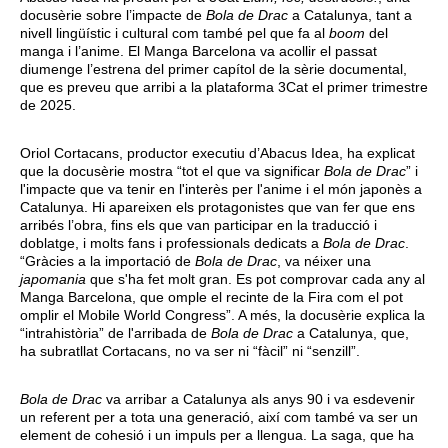
docusèrie sobre l’impacte de
Bola de Drac
a Catalunya, tant a
nivell lingüístic i cultural com també pel que fa al
boom
del
manga i l’anime. El Manga Barcelona va acollir el passat
diumenge l’estrena del primer capítol de la sèrie documental,
que es preveu que arribi a la plataforma 3Cat el primer trimestre
de 2025.
Oriol Cortacans, productor executiu d’Abacus Idea, ha explicat
que la docusèrie mostra “tot el que va significar
Bola de Drac
” i
l'impacte que va tenir en l'interès per l'anime i el món japonès a
Catalunya. Hi apareixen els protagonistes que van fer que ens
arribés l’obra, fins els que van participar en la traducció i
doblatge, i molts fans i professionals dedicats a
Bola de Drac
.
“Gràcies a la importació de
Bola de Drac
, va néixer una
japomania
que s'ha fet molt gran. Es pot comprovar cada any al
Manga Barcelona, que omple el recinte de la Fira com el pot
omplir el Mobile World Congress”. A més, la docusèrie explica la
“intrahistòria” de l'arribada de
Bola de Drac
a Catalunya, que,
ha subratllat Cortacans, no va ser ni “fàcil” ni “senzill”.
Bola de Drac
va arribar a Catalunya als anys 90 i va esdevenir
un referent per a tota una generació, així com també va ser un
element de cohesió i un impuls per a llengua. La saga, que ha