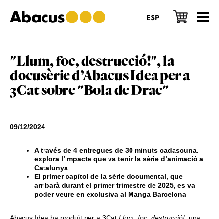
Skip
Skip
Skip
to
to
to
ESP
main
primary
footer
content
sidebar
"Llum, foc, destrucció!", la
docusèrie d’Abacus Idea per a
3Cat sobre "Bola de Drac"
09/12/2024
A través de 4 entregues de 30 minuts cadascuna,
explora l’impacte que va tenir la sèrie d’animació a
Catalunya
El primer capítol de la sèrie documental, que
arribarà durant el primer trimestre de 2025, es va
poder veure en exclusiva al Manga Barcelona
Abacus Idea ha produït per a 3Cat
Llum, foc, destrucció!
, una