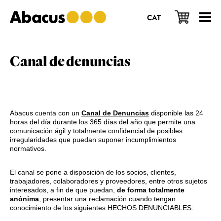
Saltar
Saltar
Saltar
al
a
al
CAT
contenido
la
pie
principal
barra
de
lateral
página
principal
Canal de denuncias
Abacus cuenta con un
Canal de Denuncias
disponible las 24
horas del día durante los 365 días del año que permite una
comunicación ágil y totalmente confidencial de posibles
irregularidades que puedan suponer incumplimientos
normativos.
El canal se pone a disposición de los socios, clientes,
trabajadores, colaboradores y proveedores, entre otros sujetos
interesados, a fin de que puedan,
de forma totalmente
anónima
, presentar una reclamación cuando tengan
conocimiento de los siguientes HECHOS DENUNCIABLES: