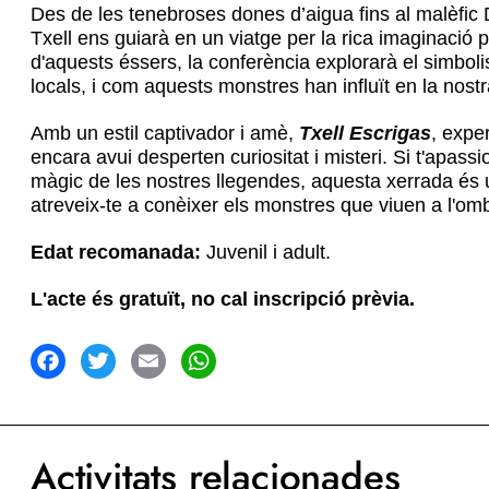
Des de les tenebroses dones d’aigua fins al malèfic 
Txell ens guiarà en un viatge per la rica imaginació p
d'aquests éssers, la conferència explorarà el simbol
locals, i com aquests monstres han influït en la nostra
Amb un estil captivador i amè,
Txell Escrigas
, expe
encara avui desperten curiositat i misteri. Si t'apass
màgic de les nostres llegendes, aquesta xerrada és un
atreveix-te a conèixer els monstres que viuen a l'om
Edat recomanada:
Juvenil i adult.
L'acte és gratuït, no cal inscripció prèvia.
acebook
Twitter
Email
WhatsApp
Activitats relacionades