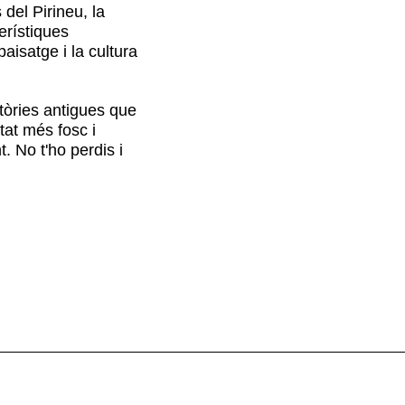
del Pirineu, la
erístiques
isatge i la cultura
stòries antigues que
tat més fosc i
. No t'ho perdis i