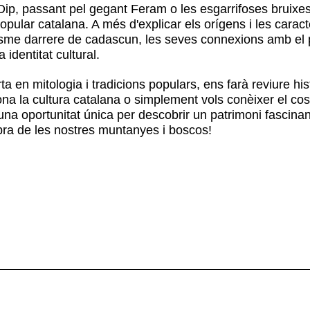
Dip, passant pel gegant Feram o les esgarrifoses bruixes 
opular catalana. A més d'explicar els orígens i les caract
isme darrere de cadascun, les seves connexions amb el pa
 identitat cultural.
rta en mitologia i tradicions populars, ens farà reviure hi
iona la cultura catalana o simplement vols conèixer el cos
a oportunitat única per descobrir un patrimoni fascinant
bra de les nostres muntanyes i boscos!