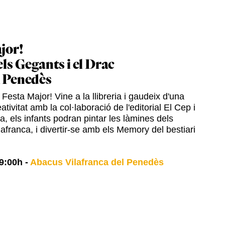
jor!
els Gegants i el Drac
l Penedès
Festa Major! Vine a la llibreria i gaudeix d'una
ativitat amb la col·laboració de l'editorial El Cep i
ia, els infants podran pintar les làmines dels
afranca, i divertir-se amb els Memory del bestiari
9:00h
-
Abacus Vilafranca del Penedès