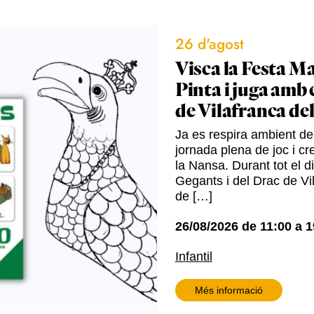
26 d'agost
Visca la Festa Ma
Pinta i juga amb 
de Vilafranca de
Ja es respira ambient de 
jornada plena de joc i cre
la Nansa. Durant tot el d
Gegants i del Drac de Vil
de […]
26/08/2026
de
11:00
a
1
Infantil
Més informació