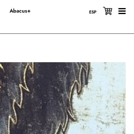
Abacus+
ESP