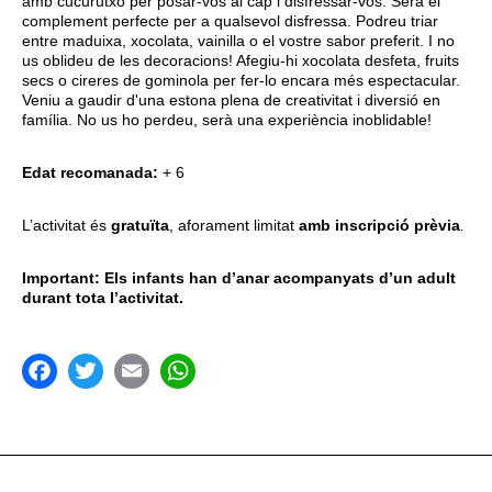
amb cucurutxo per posar-vos al cap i disfressar-vos. Serà el
complement perfecte per a qualsevol disfressa. Podreu triar
entre maduixa, xocolata, vainilla o el vostre sabor preferit. I no
us oblideu de les decoracions! Afegiu-hi xocolata desfeta, fruits
secs o cireres de gominola per fer-lo encara més espectacular.
Veniu a gaudir d'una estona plena de creativitat i diversió en
família. No us ho perdeu, serà una experiència inoblidable!
Edat recomanada:
+ 6
L’activitat és
gratuïta
, aforament limitat
amb inscripció prèvia
.
Important: Els infants han d’anar acompanyats d’un adult
durant tota l’activitat.
acebook
Twitter
Email
WhatsApp