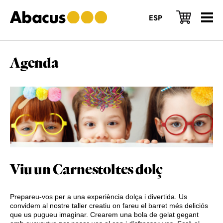
Skip
Skip
Skip
to
to
to
ESP
main
primary
footer
content
sidebar
Agenda
Viu un Carnestoltes dolç
Prepareu-vos per a una experiència dolça i divertida. Us
convidem al nostre taller creatiu on fareu el barret més deliciós
que us pugueu imaginar. Crearem una bola de gelat gegant