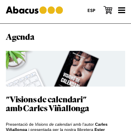
Skip
Skip
Skip
to
to
to
ESP
main
primary
footer
content
sidebar
Agenda
"Visions de calendari"
amb Carles Viñallonga
Presentació de
Visions de calendari
amb l’autor
Carles
Viñallonga
i presentada per la nostra llibretera
Ester