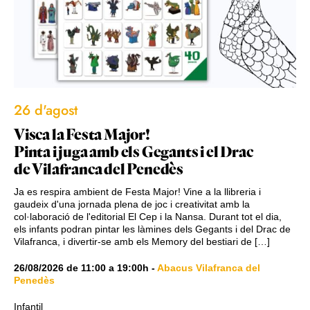
26 d'agost
Visca la Festa Major!
Pinta i juga amb els Gegants i el Drac
de Vilafranca del Penedès
Ja es respira ambient de Festa Major! Vine a la llibreria i
gaudeix d'una jornada plena de joc i creativitat amb la
col·laboració de l'editorial El Cep i la Nansa. Durant tot el dia,
els infants podran pintar les làmines dels Gegants i del Drac de
Vilafranca, i divertir-se amb els Memory del bestiari de […]
26/08/2026
de
11:00
a
19:00h
-
Abacus Vilafranca del
Penedès
Infantil