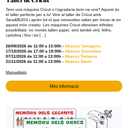
Taller de Cricut
Tens una màquina Cricut o t’agradaria tenir-ne una? Aquest és
el taller perfecte per a tu! Vine al taller de Cricut amb
Sara&BUGS i aprèn tot el que necessites saber per iniciar-te en
aquest món creatiu. Les màquines Cricut ofereixen infinites
possibilitats: no només tallen paper, sinó també vinil, feltre,
cartolina i fins i tot […]
26/09/2026
de
11:00
a
13:00h
-
Abacus Tarragona
17/10/2026
de
17:00
a
19:00h
-
Abacus Granollers
07/11/2026
de
11:00
a
13:00h
-
Abacus Terrassa
21/11/2026
de
11:00
a
13:00h
-
Abacus Sants
Manualitats
Més informació