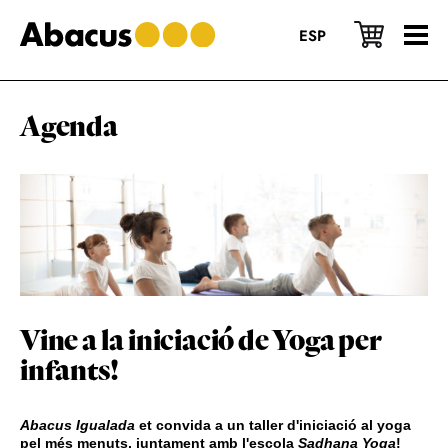
Skip
Skip
Skip
to
to
to
ESP
main
primary
footer
content
sidebar
Agenda
Vine a la iniciació de Yoga per
infants!
Abacus Igualada
et convida a un taller d'iniciació al yoga
pel més menuts, juntament amb l'escola
Sadhana Yoga
!