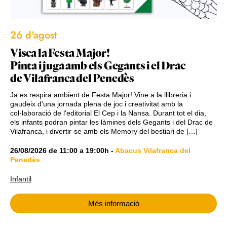
26 d'agost
Visca la Festa Major!
Pinta i juga amb els Gegants i el Drac
de Vilafranca del Penedès
Ja es respira ambient de Festa Major! Vine a la llibreria i
gaudeix d'una jornada plena de joc i creativitat amb la
col·laboració de l'editorial El Cep i la Nansa. Durant tot el dia,
els infants podran pintar les làmines dels Gegants i del Drac de
Vilafranca, i divertir-se amb els Memory del bestiari de […]
26/08/2026
de
11:00
a
19:00h
-
Abacus Vilafranca del
Penedès
Infantil
Més informació