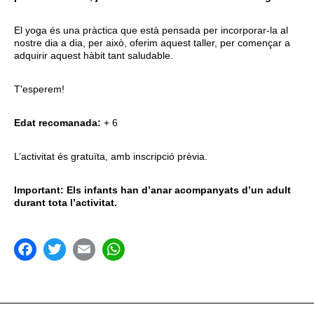
El yoga és una pràctica que està pensada per incorporar-la al
nostre dia a dia, per això, oferim aquest taller, per començar a
adquirir aquest hàbit tant saludable.
T'esperem!
Edat recomanada:
+ 6
L’activitat és gratuïta, amb inscripció prèvia.
Important: Els infants han d’anar acompanyats d’un adult
durant tota l’activitat.
acebook
Twitter
Email
WhatsApp