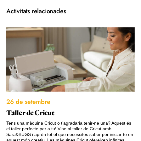
Activitats relacionades
26 de setembre
Taller de Cricut
Tens una màquina Cricut o t’agradaria tenir-ne una? Aquest és
el taller perfecte per a tu! Vine al taller de Cricut amb
Sara&BUGS i aprèn tot el que necessites saber per iniciar-te en
aquest món creatiu. Les màquines Cricut ofereixen infinites