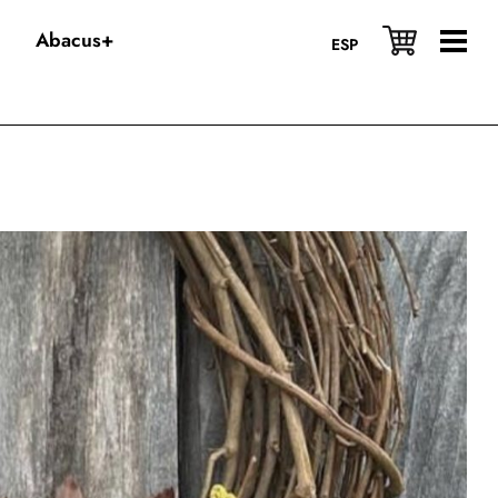
Abacus+
ESP