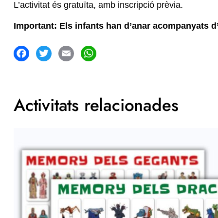
L’activitat és gratuïta, amb inscripció prèvia.
Important: Els infants han d’anar acompanyats d’un
acebook
Twitter
Email
WhatsApp
Activitats relacionades