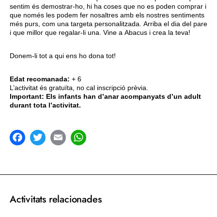
sentim és demostrar-ho, hi ha coses que no es poden comprar i
que només les podem fer nosaltres amb els nostres sentiments
més purs, com una targeta personalitzada. Arriba el dia del pare
i que millor que regalar-li una. Vine a Abacus i crea la teva!
Donem-li tot a qui ens ho dona tot!
Edat recomanada:
+ 6
L’activitat és gratuïta, no cal inscripció prèvia.
Important: Els infants han d’anar acompanyats d’un adult
durant tota l’activitat.
acebook
Twitter
Email
WhatsApp
Activitats relacionades