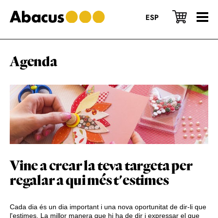
Skip
Skip
Skip
to
to
to
ESP
main
primary
footer
content
sidebar
Agenda
Vine a crear la teva targeta per
regalar a qui més t'estimes
Cada dia és un dia important i una nova oportunitat de dir-li que
l'estimes. La millor manera que hi ha de dir i expressar el que