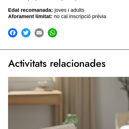
Edat recomanada:
joves i adults
Aforament limitat:
no cal inscripció prèvia
acebook
Twitter
Email
WhatsApp
Activitats relacionades