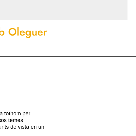
mb Oleguer
 a tothom per
rsos temes
unts de vista en un