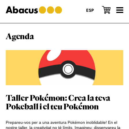
Skip
Skip
Skip
to
to
to
ESP
main
primary
footer
content
sidebar
Agenda
Taller Pokémon: Crea la teva
Pokeball i el teu Pokémon
Prepareu-vos per a una aventura Pokémon inoblidable! En el
nostre taller, la creativitat no té límits. Imagineu: dissenyareu la