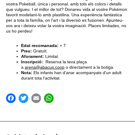
vostra Pokeball, única i personal, amb tots els colors i detalls
que vulgueu. I el millor de tot? Donareu vida al vostre Pokémon
favorit modelant-lo amb plastilina. Una experiència fantàstica
per a tota la família, on l'art i la diversió es fusionen. Apunteu-
vos ara i deixeu volar la vostra imaginació. Places limitades, no
us ho perdeu!
Edat recomanada:
+ 7
Preu:
Gratuït.
Aforament:
Limitat.
Inscripció:
Reserva la teva plaça
a
arena@abacus.coop
o directament a la botiga.
Nota:
Els infants han d'anar acompanyats d'un adult
durant tota l'activitat.
acebook
Twitter
Email
WhatsApp