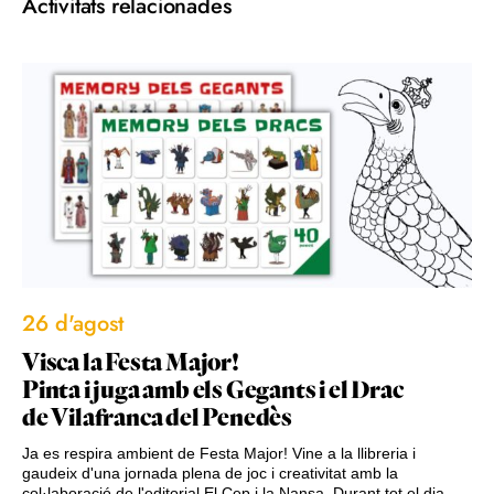
Activitats relacionades
26 d'agost
Visca la Festa Major!
Pinta i juga amb els Gegants i el Drac
de Vilafranca del Penedès
Ja es respira ambient de Festa Major! Vine a la llibreria i
gaudeix d'una jornada plena de joc i creativitat amb la
col·laboració de l'editorial El Cep i la Nansa. Durant tot el dia,