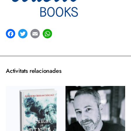
acebook
Twitter
Email
WhatsApp
Activitats relacionades