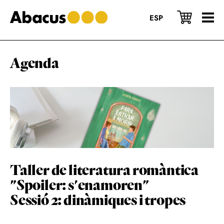
Skip
Skip
Skip
to
to
to
ESP
main
primary
footer
content
sidebar
Agenda
Taller de literatura romàntica
"Spoiler: s'enamoren"
Sessió 2: dinàmiques i tropes