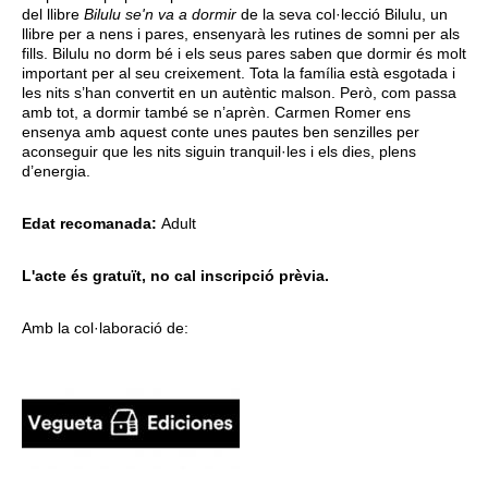
del llibre
Bilulu se'n va a dormir
de la seva col·lecció Bilulu, un
llibre per a nens i pares, ensenyarà les rutines de somni per als
fills. Bilulu no dorm bé i els seus pares saben que dormir és molt
important per al seu creixement. Tota la família està esgotada i
les nits s’han convertit en un autèntic malson. Però, com passa
amb tot, a dormir també se n’aprèn. Carmen Romer ens
ensenya amb aquest conte unes pautes ben senzilles per
aconseguir que les nits siguin tranquil·les i els dies, plens
d’energia.
Edat recomanada:
Adult
L'acte és gratuït, no cal inscripció prèvia.
Amb la col·laboració de: