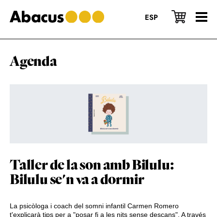
Skip
Skip
Skip
to
to
to
ESP
main
primary
footer
content
sidebar
Agenda
Taller de la son amb Bilulu:
Bilulu se'n va a dormir
La psicòloga i coach del somni infantil Carmen Romero
t'explicarà tips per a "posar fi a les nits sense descans". A través