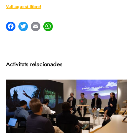
Vull aquest llibre!
acebook
Twitter
Email
WhatsApp
Activitats relacionades