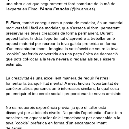
una obra d'art que segurament et farà somriure de la mà de
l'experta en Fimo,
l'Anna Francàs
(
@im.ann.es
).
El
Fimo
, també conegut com a pasta de modelar, és un material
molt versàtil i fàcil de modelar, que s'asseca al forn, permetent
preservar les teves creacions de forma permanent. Durant
aquest taller, tindràs l'oportunitat d'aprendre a treballar amb
aquest material per recrear la teva galeta preferida en forma
d'un encantador imant. Imagina la satisfacció de veure la teva
"cookie" preferida convertida en una peça única de decoració
que pots col·locar a la teva nevera o regalar als teus éssers
estimats.
La creativitat és una excel·lent manera de reduir l'estrès i
fomentar la tranquil·litat mental. A més, tindràs l'oportunitat de
conèixer altres persones amb interessos similars, la qual cosa
pot enriquir el teu cercle social i proporcionar-te noves amistats.
No es requereix experiència prèvia, ja que el taller està
dissenyat per a tots els nivells. No perdis l'oportunitat d'unir-te a
nosaltres en aquest taller únic i emocionant per donar vida a la
teva "cookie" preferida en forma d'un encantador imant
de
Fimo
!