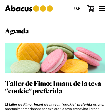
Skip
Skip
Skip
to
to
to
ESP
main
primary
footer
content
sidebar
Agenda
Taller de Fimo: Imant de la teva
"cookie" preferida
El
taller de Fimo: Imant de la teva "cookie"
preferida
és una
oportunitat emocionant per explorar la teva creativitat i crear