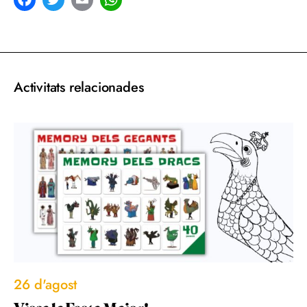
acebook
Twitter
Email
WhatsApp
Activitats relacionades
26 d'agost