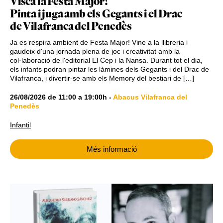
Visca la Festa Major!
Pinta i juga amb els Gegants i el Drac
de Vilafranca del Penedès
Ja es respira ambient de Festa Major! Vine a la llibreria i
gaudeix d'una jornada plena de joc i creativitat amb la
col·laboració de l'editorial El Cep i la Nansa. Durant tot el dia,
els infants podran pintar les làmines dels Gegants i del Drac de
Vilafranca, i divertir-se amb els Memory del bestiari de […]
26/08/2026
de
11:00
a
19:00h
-
Abacus Vilafranca del
Penedès
Infantil
Més informació