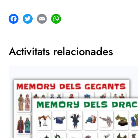
acebook
Twitter
Email
WhatsApp
Activitats relacionades