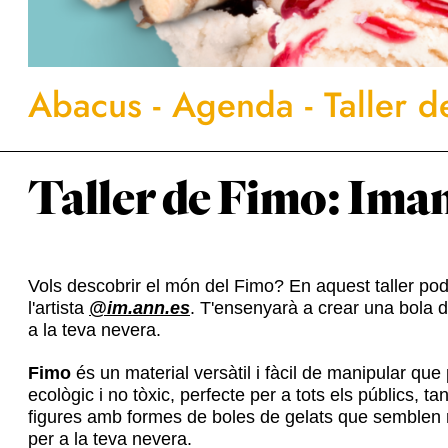
Abacus
-
Agenda
-
Taller 
Taller de Fimo: Iman
Vols descobrir el món del Fimo? En aquest taller po
l'artista
@im.ann.es
. T'ensenyarà a crear una bola 
a la teva nevera.
Fimo
és un material versàtil i fàcil de manipular que
ecològic i no tòxic, perfecte per a tots els públics, t
figures amb formes de boles de gelats que semblen rea
per a la teva nevera.