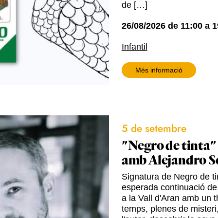
de […]
26/08/2026
de
11:00
a
1
Infantil
Més informació
5 de setembre
"Negro de tinta"
amb Alejandro S
Signatura de Negro de tin
esperada continuació de
a la Vall d'Aran amb un t
temps, plenes de misteri,