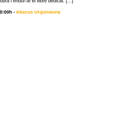
 obra i endur-te el llibre dedicat. […]
0:00h
-
Abacus Urquinaona