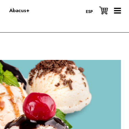
Abacus+
ESP