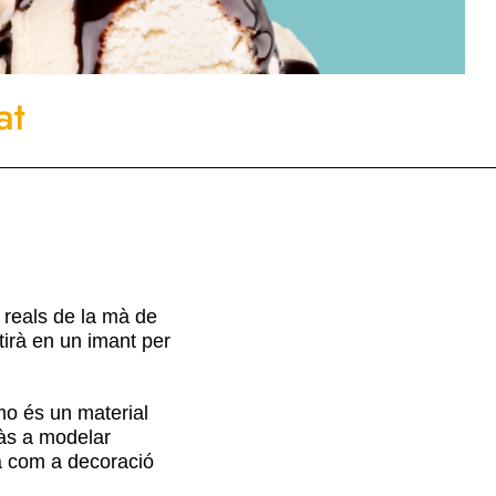
at
 reals de la mà de
irà en un imant per
imo és un material
dràs a modelar
la com a decoració