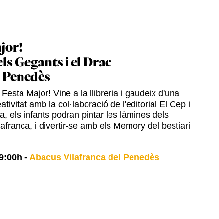
jor!
els Gegants i el Drac
l Penedès
Festa Major! Vine a la llibreria i gaudeix d'una
ativitat amb la col·laboració de l'editorial El Cep i
ia, els infants podran pintar les làmines dels
afranca, i divertir-se amb els Memory del bestiari
9:00h
-
Abacus Vilafranca del Penedès