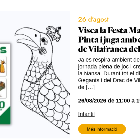
26 d'agost
Visca la Festa Ma
Pinta i juga amb 
de Vilafranca de
Ja es respira ambient de 
jornada plena de joc i cre
la Nansa. Durant tot el d
Gegants i del Drac de Vil
de […]
26/08/2026
de
11:00
a
1
Infantil
Més informació