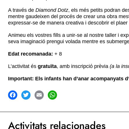
A través de
Diamond Dotz
, els més petits podran de
mentre gaudeixen del procés de crear una obra mestra
expressar-se de manera creativa i descobrir el plae
Animeu els vostres fills a unir-se al nostre taller i e
seva imaginació prengui volada mentre es submergei
Edat recomanada:
+ 8
L’activitat és
gratuïta
, amb inscripció prèvia
(a la in
Important: Els infants han d’anar acompanyats d’un
acebook
Twitter
Email
WhatsApp
Activitats relacionades