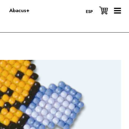
Abacus+
ESP