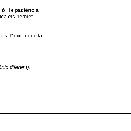
ió
i la
paciència
ica els permet
-los. Deixeu que la
ònic diferent)
.