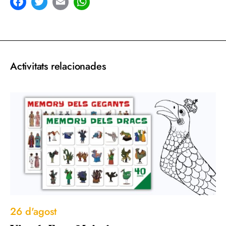
acebook
Twitter
Email
WhatsApp
Activitats relacionades
26 d'agost