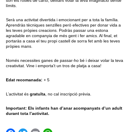
són els rotlles de cartó, deixant volar la teva imaginació sense
límits.
Serà una activitat divertida i emocionant per a tota la família.
Aprendràs tècniques senzilles però efectives per donar vida a
les teves pròpies creacions. Podràs passar una estona
agradable en companyia de més gent i fer amics. Al final, et
portaràs a casa el teu propi castell de sorra fet amb les teves
pròpies mans.
Només necessites ganes de passar-ho bé i deixar volar la teva
creativitat. Vine i emporta't un tros de platja a casa!
Edat recomanada:
+ 5
L’activitat és
gratuïta
, no cal inscripció prèvia.
Important: Els infants han d’anar acompanyats d’un adult
durant tota l’activitat.