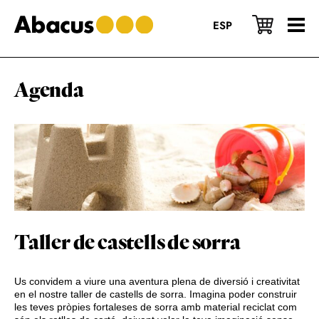
Skip
Skip
Skip
to
to
to
ESP
main
primary
footer
content
sidebar
Agenda
Taller de castells de sorra
Us convidem a viure una aventura plena de diversió i creativitat
en el nostre taller de castells de sorra. Imagina poder construir
les teves pròpies fortaleses de sorra amb material reciclat com