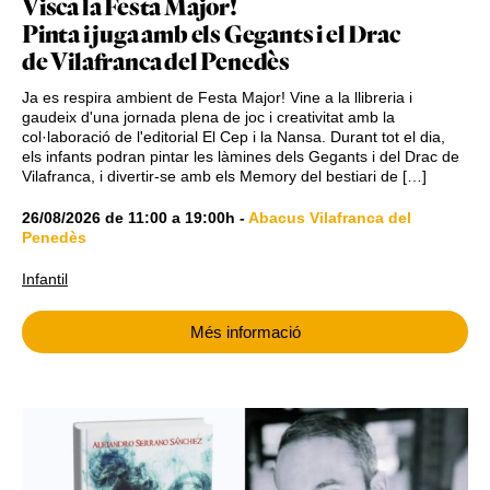
Visca la Festa Major!
Pinta i juga amb els Gegants i el Drac
de Vilafranca del Penedès
Ja es respira ambient de Festa Major! Vine a la llibreria i
gaudeix d'una jornada plena de joc i creativitat amb la
col·laboració de l'editorial El Cep i la Nansa. Durant tot el dia,
els infants podran pintar les làmines dels Gegants i del Drac de
Vilafranca, i divertir-se amb els Memory del bestiari de […]
26/08/2026
de
11:00
a
19:00h
-
Abacus Vilafranca del
Penedès
Infantil
Més informació