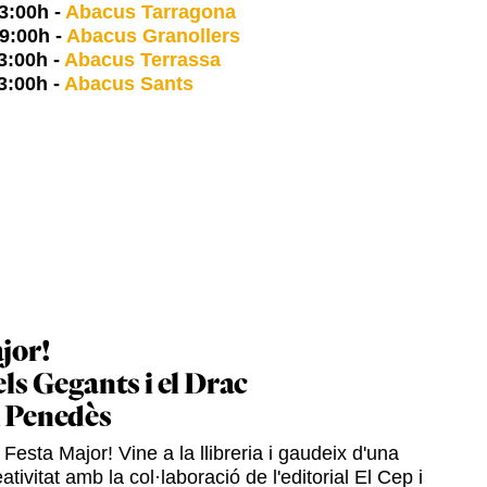
3:00h
-
Abacus Tarragona
9:00h
-
Abacus Granollers
3:00h
-
Abacus Terrassa
3:00h
-
Abacus Sants
jor!
els Gegants i el Drac
l Penedès
Festa Major! Vine a la llibreria i gaudeix d'una
ativitat amb la col·laboració de l'editorial El Cep i