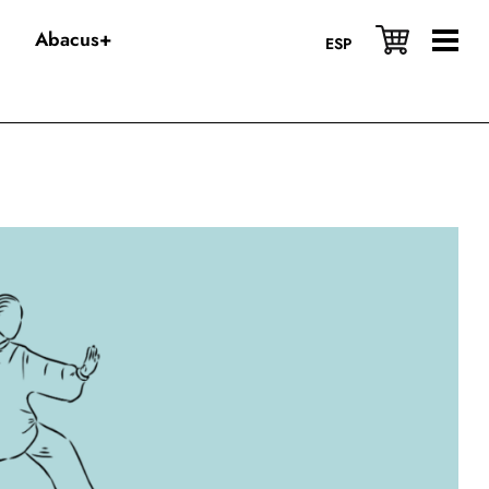
Abacus+
ESP