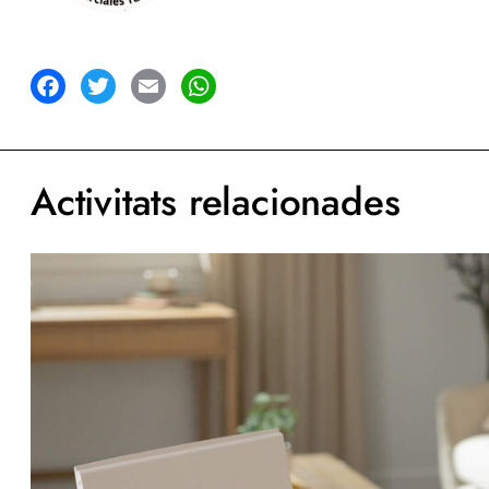
acebook
Twitter
Email
WhatsApp
Activitats relacionades