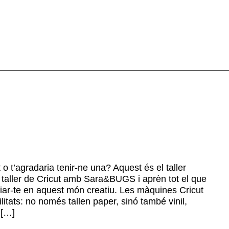
 t’agradaria tenir-ne una? Aquest és el taller
l taller de Cricut amb Sara&BUGS i aprèn tot el que
ciar-te en aquest món creatiu. Les màquines Cricut
ilitats: no només tallen paper, sinó també vinil,
t […]