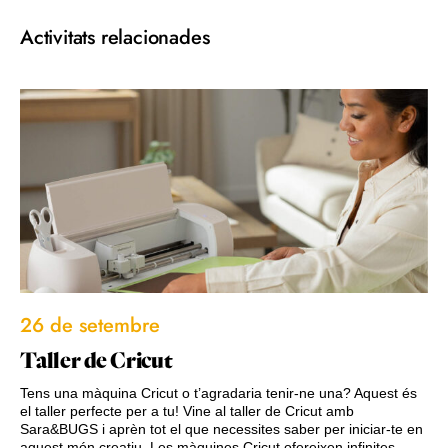
Activitats relacionades
26 de setembre
Taller de Cricut
Tens una màquina Cricut o t’agradaria tenir-ne una? Aquest és
el taller perfecte per a tu! Vine al taller de Cricut amb
Sara&BUGS i aprèn tot el que necessites saber per iniciar-te en
aquest món creatiu. Les màquines Cricut ofereixen infinites