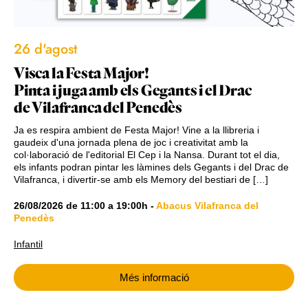
26 d'agost
Visca la Festa Major!
Pinta i juga amb els Gegants i el Drac
de Vilafranca del Penedès
Ja es respira ambient de Festa Major! Vine a la llibreria i
gaudeix d'una jornada plena de joc i creativitat amb la
col·laboració de l'editorial El Cep i la Nansa. Durant tot el dia,
els infants podran pintar les làmines dels Gegants i del Drac de
Vilafranca, i divertir-se amb els Memory del bestiari de […]
26/08/2026
de
11:00
a
19:00h
-
Abacus Vilafranca del
Penedès
Infantil
Més informació