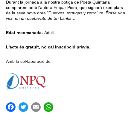
Durant la jornada a la nostra botiga de Poeta Quintana
comptarem amb l'autora Empar Piera, que signarà exemplars
de la seva nova obra "Cuervos, tortugas y zorro".re.
Érase una
vez, en un pueblecito de Sri Lanka…
Edat recomanada:
Adult
L'acte és gratuït, no cal inscripció prèvia.
Amb la col·laboració de:
acebook
Twitter
Email
WhatsApp