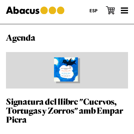
Skip
Skip
Skip
to
to
to
ESP
main
primary
footer
content
sidebar
Agenda
Signatura del llibre "Cuervos,
Tortugas y Zorros" amb Empar
Piera