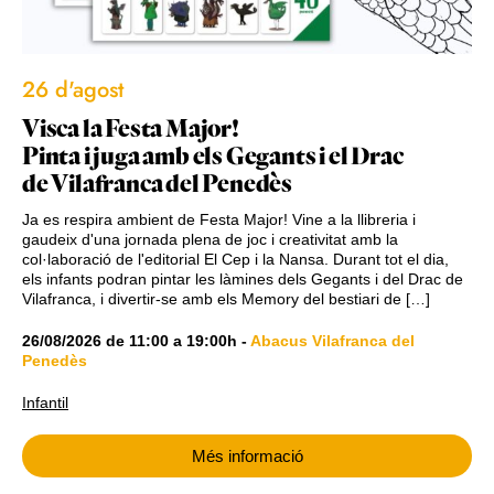
26 d'agost
Visca la Festa Major!
Pinta i juga amb els Gegants i el Drac
de Vilafranca del Penedès
Ja es respira ambient de Festa Major! Vine a la llibreria i
gaudeix d'una jornada plena de joc i creativitat amb la
col·laboració de l'editorial El Cep i la Nansa. Durant tot el dia,
els infants podran pintar les làmines dels Gegants i del Drac de
Vilafranca, i divertir-se amb els Memory del bestiari de […]
26/08/2026
de
11:00
a
19:00h
-
Abacus Vilafranca del
Penedès
Infantil
Més informació