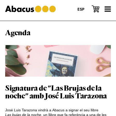
Skip
Skip
Skip
to
to
to
ESP
main
primary
footer
content
sidebar
Agenda
Signatura de "Las Brujas de la
noche" amb José Luis Tarazona
José Luis Tarazona vindrà a Abacus a signar el seu llibre
Las bujas de la noche
, un llibre que fa referència a una de les