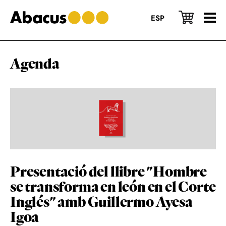
Skip
Skip
Skip
to
to
to
ESP
main
primary
footer
content
sidebar
Agenda
Presentació del llibre "Hombre
se transforma en león en el Corte
Inglés" amb Guillermo Ayesa
Igoa