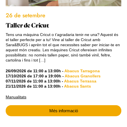
26 de setembre
Taller de Cricut
Tens una màquina Cricut o t’agradaria tenir-ne una? Aquest és
el taller perfecte per a tu! Vine al taller de Cricut amb
Sara&BUGS i aprèn tot el que necessites saber per iniciar-te en
aquest món creatiu. Les màquines Cricut ofereixen infinites
possibilitats: no només tallen paper, sinó també vinil, feltre,
cartolina i fins i tot […]
26/09/2026
de
11:00
a
13:00h
-
Abacus Tarragona
17/10/2026
de
17:00
a
19:00h
-
Abacus Granollers
07/11/2026
de
11:00
a
13:00h
-
Abacus Terrassa
21/11/2026
de
11:00
a
13:00h
-
Abacus Sants
Manualitats
Més informació