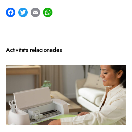
acebook
Twitter
Email
WhatsApp
Activitats relacionades