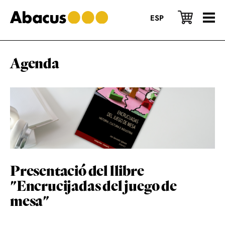
Skip
Skip
Skip
to
to
to
ESP
main
primary
footer
content
sidebar
Agenda
Presentació del llibre
"Encrucijadas del juego de
mesa"