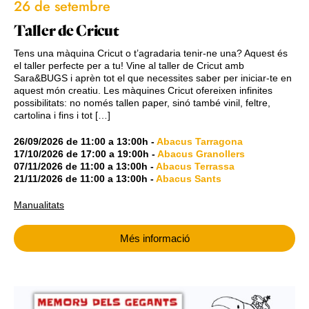
26 de setembre
Taller de Cricut
Tens una màquina Cricut o t’agradaria tenir-ne una? Aquest és
el taller perfecte per a tu! Vine al taller de Cricut amb
Sara&BUGS i aprèn tot el que necessites saber per iniciar-te en
aquest món creatiu. Les màquines Cricut ofereixen infinites
possibilitats: no només tallen paper, sinó també vinil, feltre,
cartolina i fins i tot […]
26/09/2026
de
11:00
a
13:00h
-
Abacus Tarragona
17/10/2026
de
17:00
a
19:00h
-
Abacus Granollers
07/11/2026
de
11:00
a
13:00h
-
Abacus Terrassa
21/11/2026
de
11:00
a
13:00h
-
Abacus Sants
Manualitats
Més informació