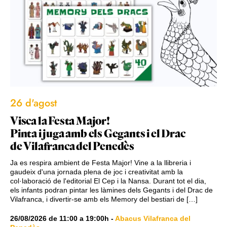
26 d'agost
Visca la Festa Major!
Pinta i juga amb els Gegants i el Drac
de Vilafranca del Penedès
Ja es respira ambient de Festa Major! Vine a la llibreria i
gaudeix d'una jornada plena de joc i creativitat amb la
col·laboració de l'editorial El Cep i la Nansa. Durant tot el dia,
els infants podran pintar les làmines dels Gegants i del Drac de
Vilafranca, i divertir-se amb els Memory del bestiari de […]
26/08/2026
de
11:00
a
19:00h
-
Abacus Vilafranca del