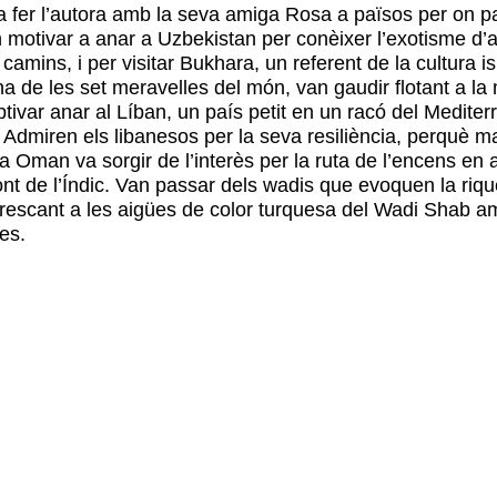
e va fer l’autora amb la seva amiga Rosa a països per on 
 motivar a anar a Uzbekistan per conèixer l’exotisme d’a
mins, i per visitar Bukhara, un referent de la cultura is
una de les set meravelles del món, van gaudir flotant a la
ivar anar al Líban, un país petit en un racó del Medite
. Admiren els libanesos per la seva resiliència, perquè mal
e a Oman va sorgir de l’interès per la ruta de l’encens en
nt de l’Índic. Van passar dels wadis que evoquen la riqu
efrescant a les aigües de color turquesa del Wadi Shab 
es.