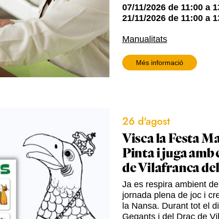
07/11/2026
de
11:00
a
1
21/11/2026
de
11:00
a
1
Manualitats
Més informació
26 d'agost
Visca la Festa Ma
Pinta i juga amb 
de Vilafranca de
Ja es respira ambient de 
jornada plena de joc i cre
la Nansa. Durant tot el d
Gegants i del Drac de Vil