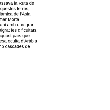
passava la Ruta de
questes terres,
làmica de l’Àsia
 mar Morta i
rrani amb una gran
grat les dificultats,
 aquest país que
esa oculta d’Aràbia
amb cascades de