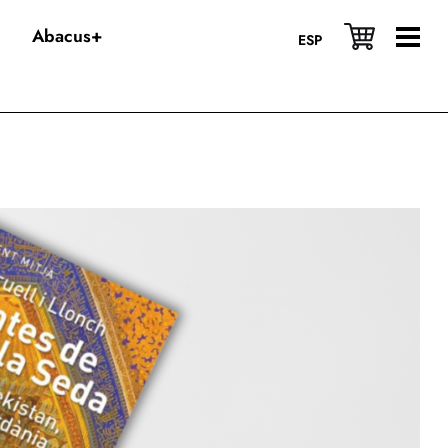
Abacus+
ESP