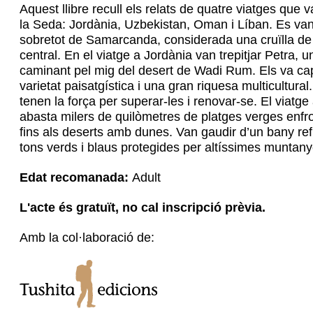
Aquest llibre recull els relats de quatre viatges qu
la Seda: Jordània, Uzbekistan, Oman i Líban. Es van
sobretot de Samarcanda, considerada una cruïlla de ca
central. En el viatge a Jordània van trepitjar Petra, 
caminant pel mig del desert de Wadi Rum. Els va capt
varietat paisatgística i una gran riquesa multicultural
tenen la força per superar-les i renovar-se. El viatg
abasta milers de quilòmetres de platges verges enfro
fins als deserts amb dunes. Van gaudir d’un bany r
tons verds i blaus protegides per altíssimes muntany
Edat recomanada:
Adult
L'acte és gratuït, no cal inscripció prèvia.
Amb la col·laboració de: