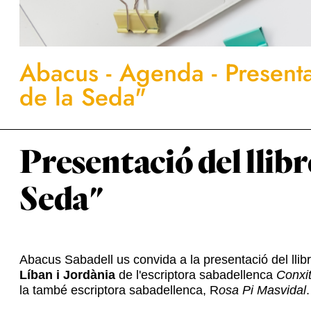
Abacus
-
Agenda
-
Present
de la Seda"
Presentació del llib
Seda"
Abacus Sabadell us convida a la presentació del llib
Líban i Jordània
de l'escriptora sabadellenca
Conxit
la també escriptora sabadellenca, R
osa Pi Masvidal
.