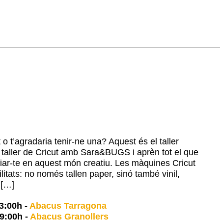
 t’agradaria tenir-ne una? Aquest és el taller
l taller de Cricut amb Sara&BUGS i aprèn tot el que
ciar-te en aquest món creatiu. Les màquines Cricut
ilitats: no només tallen paper, sinó també vinil,
t […]
3:00h
-
Abacus Tarragona
9:00h
-
Abacus Granollers