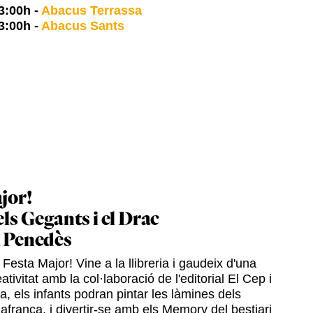
3:00h
-
Abacus Terrassa
3:00h
-
Abacus Sants
jor!
els Gegants i el Drac
l Penedès
Festa Major! Vine a la llibreria i gaudeix d'una
ativitat amb la col·laboració de l'editorial El Cep i
ia, els infants podran pintar les làmines dels
afranca, i divertir-se amb els Memory del bestiari