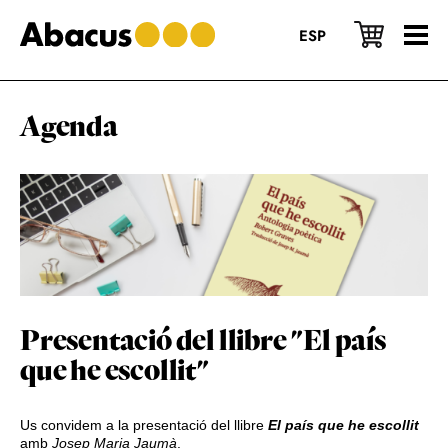
Skip
Skip
Skip
to
to
to
ESP
main
primary
footer
content
sidebar
Agenda
Presentació del llibre "El país
que he escollit"
Us convidem a la presentació del llibre
El país que he escollit
amb
Josep Maria Jaumà
.