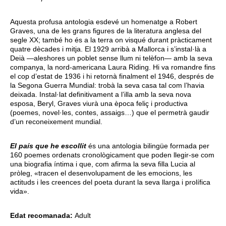
Aquesta profusa antologia esdevé un homenatge a Robert
Graves, una de les grans figures de la literatura anglesa del
segle XX; també ho és a la terra on visqué durant pràcticament
quatre dècades i mitja. El 1929 arribà a Mallorca i s’instal·là a
Deià —aleshores un poblet sense llum ni telèfon— amb la seva
companya, la nord-americana Laura Riding. Hi va romandre fins
el cop d’estat de 1936 i hi retornà finalment el 1946, després de
la Segona Guerra Mundial: trobà la seva casa tal com l’havia
deixada. Instal·lat definitivament a l’illa amb la seva nova
esposa, Beryl, Graves viurà una època feliç i productiva
(poemes, novel·les, contes, assaigs…) que el permetrà gaudir
d’un reconeixement mundial.
El país que he escollit
és una antologia bilingüe formada per
160 poemes ordenats cronològicament que poden llegir-se com
una biografia íntima i que, com afirma la seva filla Lucia al
pròleg, «tracen el desenvolupament de les emocions, les
actituds i les creences del poeta durant la seva llarga i prolífica
vida».
Edat recomanada:
Adult