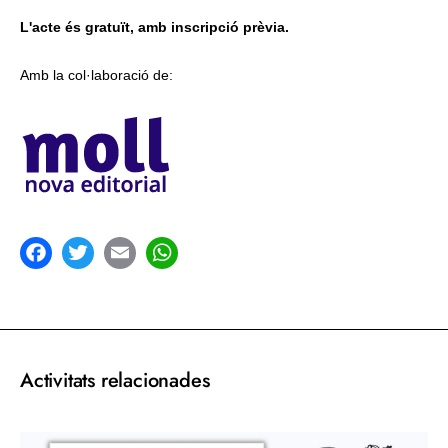
L'acte és gratuït, amb inscripció prèvia.
Amb la col·laboració de:
acebook
Twitter
Email
WhatsApp
Activitats relacionades