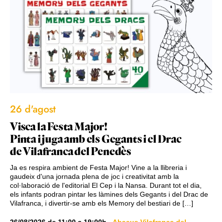
26 d'agost
Visca la Festa Major!
Pinta i juga amb els Gegants i el Drac
de Vilafranca del Penedès
Ja es respira ambient de Festa Major! Vine a la llibreria i
gaudeix d'una jornada plena de joc i creativitat amb la
col·laboració de l'editorial El Cep i la Nansa. Durant tot el dia,
els infants podran pintar les làmines dels Gegants i del Drac de
Vilafranca, i divertir-se amb els Memory del bestiari de […]
26/08/2026
de
11:00
a
19:00h
-
Abacus Vilafranca del